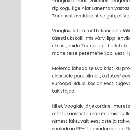
Vooglaid ülimalt valuliselt reagee
riigikogu liige Alar Laneman vastas
Tänasest avaldusest selgub, et Voo
Vooglaiu lähim mõttekaaslane
Vei
täiesti ükskõik, mis värvi lipp lehvi
üksust, mida Toompealt hallatakse,
mõne teise peremehe lipp. Eesti 
Mõlema lähedalseisva kristliku pr
üldsusele puru silma, „kaitstes“ ee
Euroopa Liidule, kes on Eesti tuge
takistajad.
Nii et Vooglaiu järjekordne „murets
mõttekaaslaste märatsemist selle
nimest lähtuvalt eestlaste ja rahv
soolode ja PR-i teenindamisega. EKR