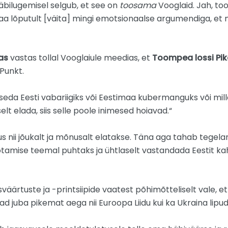
 läbilugemisel selgub, et see on
toosama
Vooglaid. Jah, to
 saa lõputult [väita] mingi emotsionaalse argumendiga, et 
as
vastas tollal Vooglaiule meedias, et
Toompea lossi Pik
 Punkt.
 seda Eesti vabariigiks või Eestimaa kubermanguks või mil
lt elada, siis selle poole inimesed hoiavad.“
us nii jõukalt ja mõnusalt elatakse. Täna aga tahab tegel
otamise teemal puhtaks ja ühtlaselt vastandada Eestit kah
ärtuste ja -printsiipide vaatest põhimõtteliselt vale, et ni
ad juba pikemat aega nii Euroopa Liidu kui ka Ukraina lipud