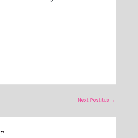
Next Postitus
→
”