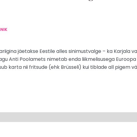
NIK
gina jäetakse Eestile alles sinimustvalge – ka Karjala vabar
agu Anti Poolamets nimetab enda liikmelisusega Euroopa 
 karta nii fritsude (ehk Brüsseli) kui tiblade all pigem v