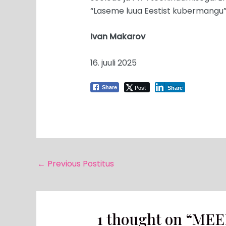
“Laseme luua Eestist kubermangu”
Ivan Makarov
16. juuli 2025
Post
Share
Share
←
Previous Postitus
1 thought on “MEE