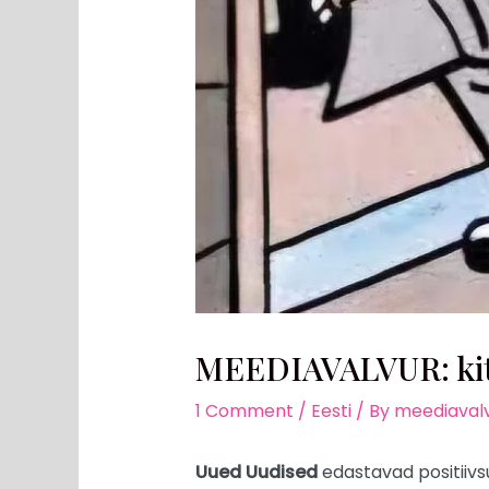
MEEDIAVALVUR: kit
1 Comment
/
Eesti
/ By
meediavalv
Uued Uudised
edastavad positiivsus