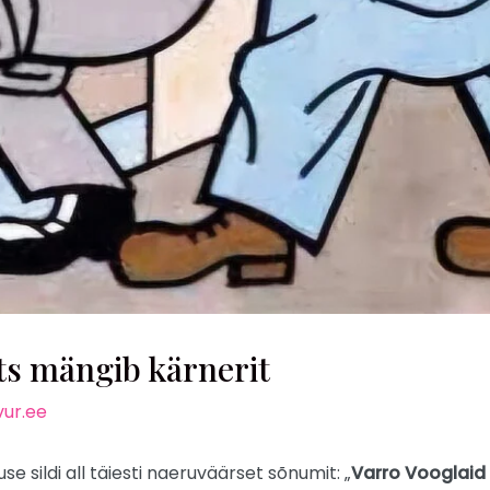
s mängib kärnerit
ur.ee
e sildi all täiesti naeruväärset sõnumit: „
Varro Vooglaid 