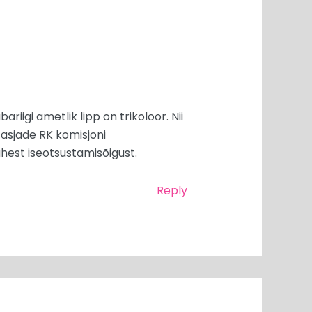
iigi ametlik lipp on trikoloor. Nii
asjade RK komisjoni
ähest iseotsustamisõigust.
Reply