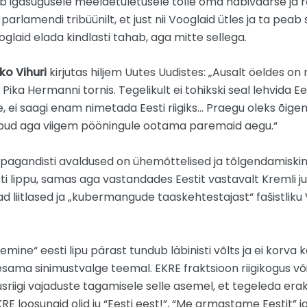
rib igasugusele meeldetuletusele tolle oma häbiväärse ja r
 parlamendi tribüünilt, et just nii Vooglaid ütles ja ta pea
glaid elada kindlasti tahab, aga mitte sellega.
ko Vihuri
kirjutas hiljem Uutes Uudistes: „Ausalt öeldes on
b Pika Hermanni tornis. Tegelikult ei tohikski seal lehvida Ee
 ei saagi enam nimetada Eesti riigiks… Praegu oleks õigem
lipud aga viigem pööningule ootama paremaid aegu.“
opagandisti avaldused on ühemõttelised ja tõlgendamiskin
sti lippu, samas aga vastandades Eestit vastavalt Kremli ju
vad liitlased ja „kubermangude taaskehtestajast“ fašistli
emine“ eesti lipu pärast tundub läbinisti võlts ja ei korva
sama sinimustvalge teemal. EKRE fraktsioon riigikogus 
usriigi vajaduste tagamisele selle asemel, et tegeleda era
E loosungid olid ju “Eesti eest!”, “Me armastame Eestit” j