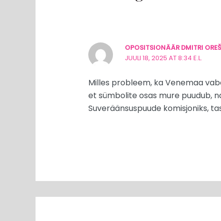
OPOSITSIONÄÄR DMITRI OREŠ
JUULI 18, 2025 AT 8:34 E.L.
Milles probleem, ka Venemaa vabarii
et sümbolite osas mure puudub, n
Suveräänsuspuude komisjoniks, tasub