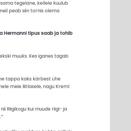
osama tegelane, kellele kuulub
meil peab siin tornis olema
a Hermanni tipus saab ja tohib
lekski muuks. Kes iganes tagab
ane tappa kaks kärbest ühe
ele meie liitlasele, nagu Kreml
i Riigikogu kui muude riigi- ja
.“