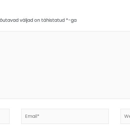
õutavad väljad on tähistatud
*
-ga
Email*
Web