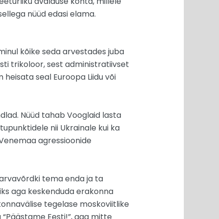
eeturliku avalduse kohta, millele
b sellega nüüd edasi elama.
 minul kõike seda arvestades juba
sti trikoloor, sest administratiivset
 heisata seal Euroopa Liidu või
dlad. Nüüd tahab Vooglaid lasta
tupunktidele nii Ukrainale kui ka
ku Venemaa agressioonide
 karvavõrdki tema enda ja ta
võiks aga keskenduda erakonna
konnavälise tegelase moskoviitlike
a “Päästame Eesti!”, aga mitte