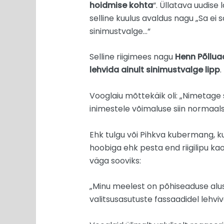
hoidmise kohta
“. Üllatava uudise
selline kuulus avaldus nagu „Sa ei
sinimustvalge…“
Selline riigimees nagu
Henn Põllua
lehvida ainult sinimustvalge lipp
.
Vooglaiu mõttekäik oli: „Nimetage
inimestele võimaluse siin normaalse
Ehk tulgu või Pihkva kubermang, k
hoobiga ehk pesta end riigilipu ka
väga sooviks:
„Minu meelest on põhiseaduse alusvä
valitsusasutuste fassaadidel lehviv