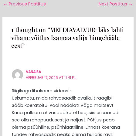
←
Previous Postitus
Next Postitus
→
1 thought on “MEEDIAVALVUR: läks lahti
vihane võitlus Isamaa valija hingehääle
eest”
VANAISA
VEEBRUAR 17, 2026 AT 11:41 P.L.
Riigikogu libakoera videost:
Uskumatu, mida rahvasaadik avalikult räägib!
Sööb koeratoitu! Pool nädalat! Väga maitsev!
Kuna palk on rahvasaadikutel hea, siis ei saanud
see olla rahapuudusest ja näljast. Põhjus peab
olema psüühiline, psühhiaatriline. Ennast koerana
tundev rahvasaadik peaks olema hullaris ravil.