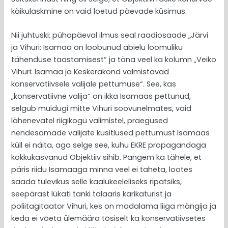
käikulaskmine on vaid loetud päevade küsimus.
Nii juhtuski: pühapäeval ilmus seal raadiosaade „Järvi
ja Vihuri: Isamaa on loobunud abielu loomuliku
tähenduse taastamisest“ ja täna veel ka kolumn „Veiko
Vihuri: Isamaa ja Keskerakond valmistavad
konservatiivsele valijale pettumuse“. See, kas
„konservatiivne valija“ on ikka Isamaas pettunud,
selgub muidugi mitte Vihuri soovunelmates, vaid
lähenevatel riigikogu valimistel, praegused
nendesamade valijate küsitlused pettumust Isamaas
küll ei näita, aga selge see, kuhu EKRE propagandaga
kokkukasvanud Objektiiv sihib. Pangem ka tähele, et
päris riidu Isamaaga minna veel ei taheta, lootes
saada tulevikus selle kaalukeeleliseks ripatsiks,
seepärast lükati tanki talaaris karikaturist ja
poliitagitaator Vihuri, kes on madalama liiga mängija ja
keda ei võeta ülemäära tõsiselt ka konservatiivsetes