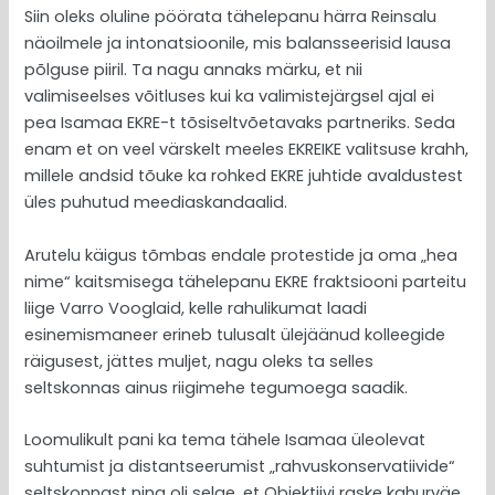
Siin oleks oluline pöörata tähelepanu härra Reinsalu
näoilmele ja intonatsioonile, mis balansseerisid lausa
põlguse piiril. Ta nagu annaks märku, et nii
valimiseelses võitluses kui ka valimistejärgsel ajal ei
pea Isamaa EKRE-t tõsiseltvõetavaks partneriks. Seda
enam et on veel värskelt meeles EKREIKE valitsuse krahh,
millele andsid tõuke ka rohked EKRE juhtide avaldustest
üles puhutud meediaskandaalid.
Arutelu käigus tõmbas endale protestide ja oma „hea
nime“ kaitsmisega tähelepanu EKRE fraktsiooni parteitu
liige Varro Vooglaid, kelle rahulikumat laadi
esinemismaneer erineb tulusalt ülejäänud kolleegide
räigusest, jättes muljet, nagu oleks ta selles
seltskonnas ainus riigimehe tegumoega saadik.
Loomulikult pani ka tema tähele Isamaa üleolevat
suhtumist ja distantseerumist „rahvuskonservatiivide“
seltskonnast ning oli selge, et Objektiivi raske kahurväe