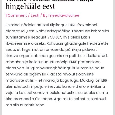
hingehääle eest
1 Comment
/
Eesti
/ By
meediavalvur.ee
Eelmisel nädalal arutati riigikogus EKRE fraktsiooni
algatatud „Eesti Rahvusringhäälingu seaduse kehtetuks
tunnistamise seadust 758 SE“, mis oleks ERR-i
likvideerimise aluseks. Rahvusringhäälingule heideti ette
seda, et tegemist on omaenda põhikirja pidevalt
rikkuva organisatsiooniga, mis on poliitiliselt kallutatud,
rahaahne ja kolletunud. Nii mõnigi EKRE pretensioon
pidas vett, kuigi rahvusringhäälingu kukutamise nõue
tervikuna oli pigem 1917. aasta revolutsiooniliste
madruste stiilis – et maha ja kogu lugu. Muidugi on ERR
ülemakstud, nii palju erinevaid kanaleid ei ole riiklikena
vaja ja ka seal vohav meelelahutuslik sisu peaks olema
ikka erameedia ülesanne. Aga mitte sellest ei tahtnud
ma siin numbrit teha.