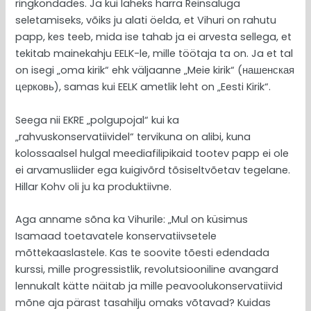
ringkondades. Ja kui läheks härra Reinsaluga
seletamiseks, võiks ju alati öelda, et Vihuri on rahutu
papp, kes teeb, mida ise tahab ja ei arvesta sellega, et
tekitab mainekahju EELK-le, mille töötaja ta on. Ja et tal
on isegi „oma kirik“ ehk väljaanne „Meie kirik“ (нашенская
церковь), samas kui EELK ametlik leht on „Eesti Kirik“.
Seega nii EKRE „polgupojal“ kui ka
„rahvuskonservatiividel“ tervikuna on alibi, kuna
kolossaalsel hulgal meediafilipikaid tootev papp ei ole
ei arvamusliider ega kuigivõrd tõsiseltvõetav tegelane.
Hillar Kohv oli ju ka produktiivne.
Aga anname sõna ka Vihurile: „Mul on küsimus
Isamaad toetavatele konservatiivsetele
mõttekaaslastele. Kas te soovite tõesti edendada
kurssi, mille progressistlik, revolutsiooniline avangard
lennukalt kätte näitab ja mille peavoolukonservatiivid
mõne aja pärast tasahilju omaks võtavad? Kuidas