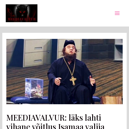
Skip
Post
Mai
to
navigation
Men
content
MEEDIAVALVUR: läks lahti
vihane võitlus Isamaa valija