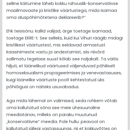
selline käitumine läheb kokku rahvuslik-konservatiivse
maailmavaate ja kristlike väärtustega, mida Isamaa
oma aluspõhimõtetena deklareerib?“
Ehk teisisõnu: kallid valijad, ärge toetage Isamaad,
toetage EKRE-t. See selleks, kuid kui Vihuri räägib midagi
kristlikest väärtustest, mis eeldavad armastust
kaasinimeste vastu ja andestamist, siis niivõrd
sallimatu tegelase suust kõlab see naljakalt. Ta väitis
hiljuti, et läänelikud väärtused väljenduvad põhiliselt
homoseksualismi propageerimises ja venevastasuses,
kuigi läänelike väärtuste poolt kehtestatud üks
põhiõigusi on näiteks usuvabadus.
Aga mida lähemal on valimised, seda rohkem võtab
oma kallutatud sõna see meie ühesuunaline
meediatänav, milleks on paraku muutunud
„konservatiivne“ meedia. Pole hullu: peavool on
kallutatud jällegi vastassuunas, nii et kokkuvõttes on