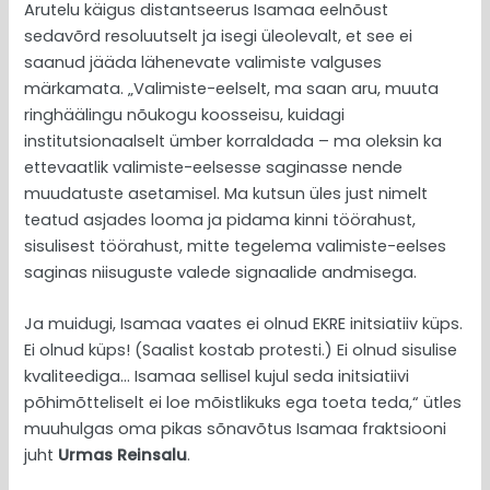
Arutelu käigus distantseerus Isamaa eelnõust
sedavõrd resoluutselt ja isegi üleolevalt, et see ei
saanud jääda lähenevate valimiste valguses
märkamata. „Valimiste-eelselt, ma saan aru, muuta
ringhäälingu nõukogu koosseisu, kuidagi
institutsionaalselt ümber korraldada – ma oleksin ka
ettevaatlik valimiste-eelsesse saginasse nende
muudatuste asetamisel. Ma kutsun üles just nimelt
teatud asjades looma ja pidama kinni töörahust,
sisulisest töörahust, mitte tegelema valimiste-eelses
saginas niisuguste valede signaalide andmisega.
Ja muidugi, Isamaa vaates ei olnud EKRE initsiatiiv küps.
Ei olnud küps! (Saalist kostab protesti.) Ei olnud sisulise
kvaliteediga… Isamaa sellisel kujul seda initsiatiivi
põhimõtteliselt ei loe mõistlikuks ega toeta teda,“ ütles
muuhulgas oma pikas sõnavõtus Isamaa fraktsiooni
juht
Urmas Reinsalu
.