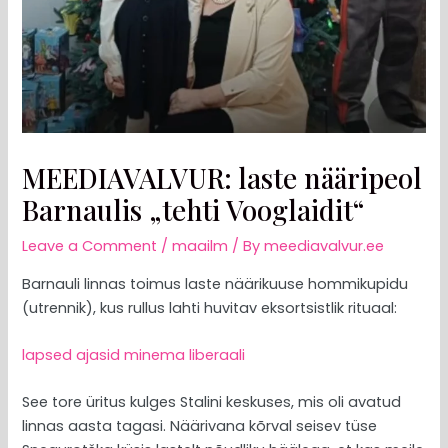
MEEDIAVALVUR: laste nääripeol
Barnaulis „tehti Vooglaidit“
Leave a Comment
/
maailm
/ By
meediavalvur.ee
Barnauli linnas toimus laste näärikuuse hommikupidu
(utrennik), kus rullus lahti huvitav eksortsistlik rituaal:
lapsed ajasid minema liberaali
See tore üritus kulges Stalini keskuses, mis oli avatud
linnas aasta tagasi. Näärivana kõrval seisev tüse