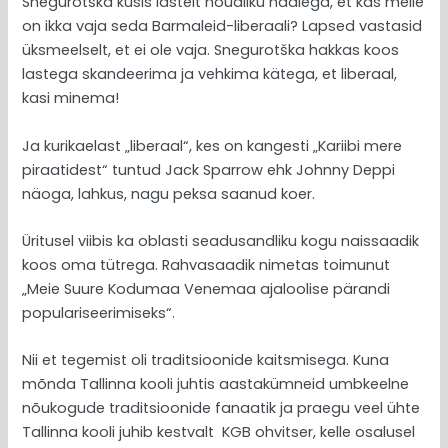
Snegurotška küsis lastelt nõudliku häälega, et kas meile
on ikka vaja seda Barmaleid-liberaali? Lapsed vastasid
üksmeelselt, et ei ole vaja. Snegurotška hakkas koos
lastega skandeerima ja vehkima kätega, et liberaal,
kasi minema!
Ja kurikaelast „liberaal“, kes on kangesti „Kariibi mere
piraatidest“ tuntud Jack Sparrow ehk Johnny Deppi
näoga, lahkus, nagu peksa saanud koer.
Üritusel viibis ka oblasti seadusandliku kogu naissaadik
koos oma tütrega. Rahvasaadik nimetas toimunut
„Meie Suure Kodumaa Venemaa ajaloolise pärandi
populariseerimiseks“.
Nii et tegemist oli traditsioonide kaitsmisega. Kuna
mõnda Tallinna kooli juhtis aastakümneid umbkeelne
nõukogude traditsioonide fanaatik ja praegu veel ühte
Tallinna kooli juhib kestvalt KGB ohvitser, kelle osalusel