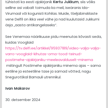
tühistati ka eesti ajakirjanik
Kertu Jukkum
, siis võiks
selline asi vabalt toimuda ka meil, iseäranis Ida-
Virumaal või kogunisti Kohilas. Muide, tšeljabinsklaste
vene Delfil on ikka veel vähe ja nad kuulutasid Jukkumi
äsja „aasta antikangelaseks“.
See Venemaa näärikuuse pidu meenutas kõvasti seda,
kuidas Vooglaid
https://tv.delfi.ee/artikkel/95937189/video-valja-valja-
varro-vooglaid-kihutas-oma-tood-teinud-
postimehe-ajakirjaniku-meeleavalduselt-minema
miitingult Postimehe ajakirjaniku minema ajas – sama
eetiline ja esteetiline tase ja samad võtted, nagu
Snegurotškal Barnauli utrennikul.
Ivan Makarov
30. detsember 2024