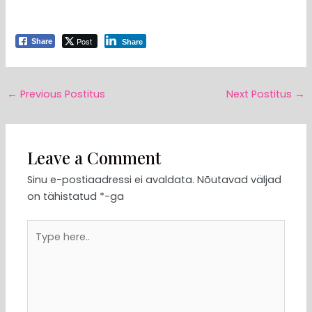
Post
Share
Share
←
Previous Postitus
Next Postitus
→
Leave a Comment
Sinu e-postiaadressi ei avaldata.
Nõutavad väljad
on tähistatud
*
-ga
Type
here..