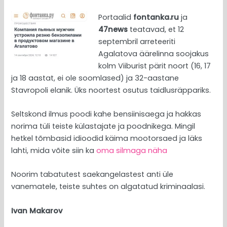
Portaalid
fontanka.ru
ja
47news
teatavad, et 12
septembril arreteeriti
Agalatova äärelinna soojakus
kolm Viiburist pärit noort (16, 17
ja 18 aastat, ei ole soomlased) ja 32-aastane
Stavropoli elanik. Üks noortest osutus taidlusräppariks.
Seltskond ilmus poodi kahe bensiinisaega ja hakkas
norima tüli teiste külastajate ja poodnikega. Mingil
hetkel tõmbasid idioodid käima mootorsaed ja läks
lahti, mida võite siin ka
oma silmaga näha
Noorim tabatutest saekangelastest anti üle
vanematele, teiste suhtes on algatatud kriminaalasi.
Ivan Makarov