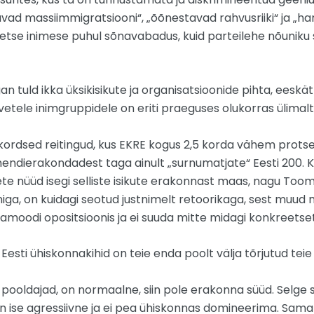
vad massiimmigratsiooni“, „õõnestavad rahvusriiki“ ja „ha
etse inimese puhul sõnavabadus, kuid parteilehe nõuniku su
tuld ikka üksikisikute ja organisatsioonide pihta, eeskät
etele inimgruppidele on eriti praeguses olukorras ülimalt
ordsed reitingud, kus EKRE kogus 2,5 korda vähem protse
endierakondadest taga ainult „surnumatjate“ Eesti 200. K
lete nüüd isegi selliste isikute erakonnast maas, nagu Toom
ga, on kuidagi seotud justnimelt retoorikaga, sest muud mõ
mamoodi opositsioonis ja ei suuda mitte midagi konkreetse
ti ühiskonnakihid on teie enda poolt välja tõrjutud teie v
T pooldajad, on normaalne, siin pole erakonna süüd. Selge
n ise agressiivne ja ei pea ühiskonnas domineerima. Sam