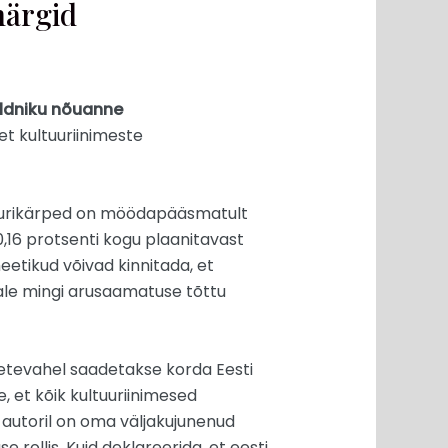
märgid
ildniku nõuanne
 et kultuuriinimeste
ltuurikärped on möödapääsmatult
0,16 protsenti kogu plaanitavast
meetikud võivad kinnitada, et
nale mingi arusaamatuse tõttu
hetevahel saadetakse korda Eesti
e, et kõik kultuuriinimesed
t autoril on oma väljakujunenud
e rollis. Kuid deklareerida, et eesti