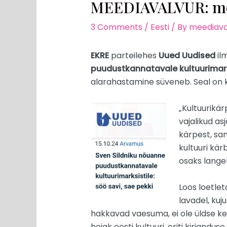
MEEDIAVALVUR: mõn
3 Comments
/
Eesti
/ By
meediava
EKRE
parteilehes
Uued Uudised
ilm
puudustkannatavale kultuurimarks
alarahastamine süveneb. Seal on ki
„Kultuurikä
vajalikud as
kärpest, sam
kultuuri kä
osaks langeb
Loos loetle
lavadel, kuj
hakkavad vaesuma, ei ole üldse ken
hoiak eesti kultuuri, eriti kirjandu