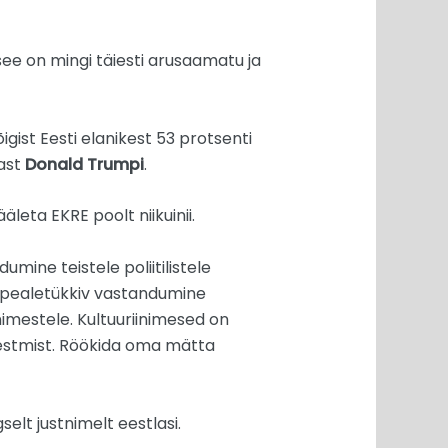
ee on mingi täiesti arusaamatu ja
gist Eesti elanikest 53 protsenti
last
Donald Trumpi
.
eta EKRE poolt niikuinii.
umine teistele poliitilistele
e pealetükkiv vastandumine
inimestele. Kultuuriinimesed on
kestmist. Röökida oma mätta
elt justnimelt eestlasi.