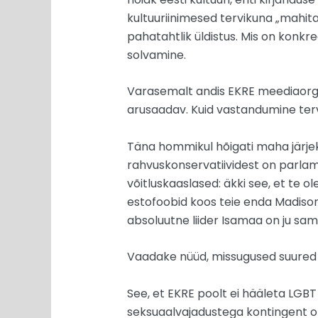
kultuuriinimesed tervikuna „mahita
pahatahtlik üldistus. Mis on konkre
solvamine.
Varasemalt andis EKRE meediaorgan 
arusaadav. Kuid vastandumine terv
Täna hommikul hõigati maha järjek
rahvuskonservatiividest on parlam
võitluskaaslased: äkki see, et te o
estofoobid koos teie enda Madisoni
absoluutne liider Isamaa on ju sa
Vaadake nüüd, missugused suured Ees
See, et EKRE poolt ei hääleta LGB
seksuaalvajadustega kontingent o