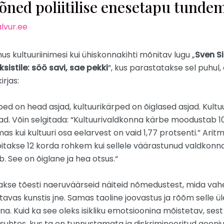
ed poliitilise enesetapu tunde
lvur.ee
us kultuuriinimesi kui ühiskonnakihti mõnitav lugu „
Sven S
istile: söö savi, sae pekki
“, kus parastatakse sel puhul,
rjas:
rped on head asjad, kultuurikärped on õiglased asjad. Ku
jad. Võin selgitada: “Kultuurivaldkonna kärbe moodustab 1
as kui kultuuri osa eelarvest on vaid 1,77 protsenti.” Arit
rbitakse 12 korda rohkem kui sellele väärastunud valdkon
. See on õiglane ja hea otsus.“
takse tõesti naeruväärseid näiteid nõmedustest, mida va
utavas kunstis jne. Samas taoline joovastus ja rõõm selle ül
a. Kuid ka see oleks isikliku emotsioonina mõistetav, ses
se suhtes, kus ta on tunnustamata ja diskrimineeritud geenius