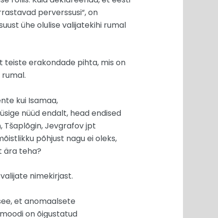
rrastavad perverssusi“, on
ust ühe olulise valijatekihi rumal
t teiste erakondade pihta, mis on
 rumal.
nte kui Isamaa,
üsige nüüd endalt, head endised
, Tšaplõgin, Jevgrafov jpt
istlikku põhjust nagu ei oleks,
t ära teha?
alijate nimekirjast.
 see, et anomaalsete
amoodi on õigustatud