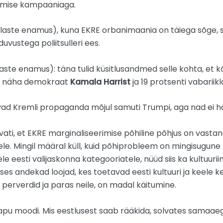
amise kampaaniaga.
laste enamus), kuna EKRE orbanimaania on täiega sõge, s
uvustega poliitsulleri ees.
aste enamus): täna tulid küsitlusandmed selle kohta, et kõi
na näha demokraat
Kamala Harrist
ja 19 protsenti vabariik
ad Kremli propaganda mõjul samuti Trumpi, aga nad ei hääl
vati, et EKRE marginaliseerimise põhiline põhjus on vastand
ele. Mingil määral küll, kuid põhiprobleem on mingisugun
le eesti valijaskonna kategooriatele, nüüd siis ka kultuuri
es andekad loojad, kes toetavad eesti kultuuri ja keele 
a perverdid ja paras neile, on madal käitumine.
tapu moodi. Mis eestlusest saab rääkida, solvates samaaegs