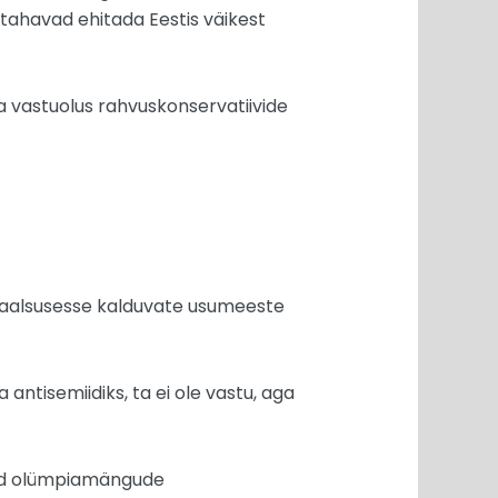
tahavad ehitada Eestis väikest
a vastuolus rahvuskonservatiivide
onaalsusesse kalduvate usumeeste
 antisemiidiks, ta ei ole vastu, aga
etud olümpiamängude