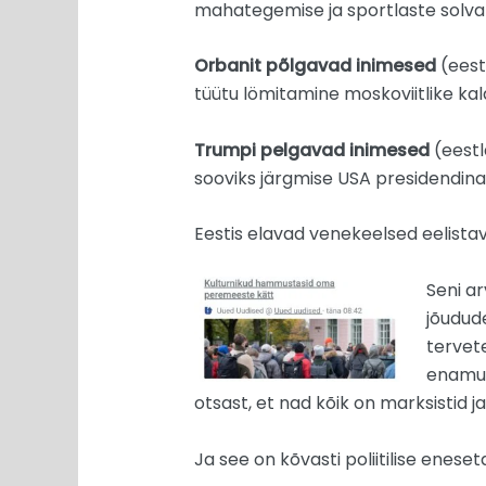
mahategemise ja sportlaste solv
Orbanit põlgavad inimesed
(eest
tüütu lömitamine moskoviitlike kald
Trumpi pelgavad inimesed
(eestl
sooviks järgmise USA presidendi
Eestis elavad venekeelsed eelistav
Seni ar
jõudud
tervete
enamus
otsast, et nad kõik on marksistid j
Ja see on kõvasti poliitilise enese