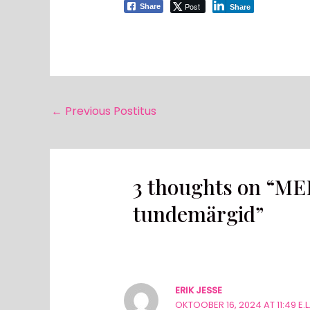
Post
Share
Share
←
Previous Postitus
3 thoughts on “ME
tundemärgid”
ERIK JESSE
OKTOOBER 16, 2024 AT 11:49 E.L