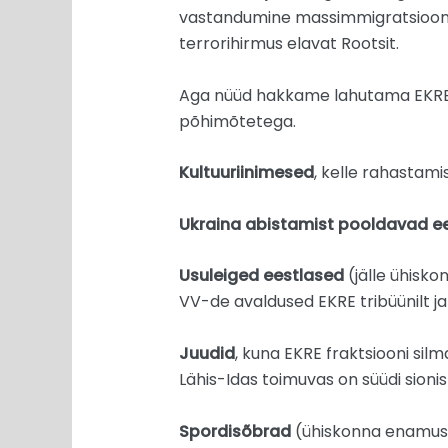
vastandumine massimmigratsioonile
terrorihirmus elavat Rootsit.
Aga nüüd hakkame lahutama EKRE val
põhimõtetega.
Kultuuriinimesed
, kelle rahastami
Ukraina abistamist pooldavad e
Usuleiged eestlased
(jälle ühisk
VV-de avaldused EKRE tribüünilt 
Juudid
, kuna EKRE fraktsiooni silm
Lähis-Idas toimuvas on süüdi sionist
Spordisõbrad
(ühiskonna enamus)