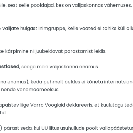
, sest selle pooldajad, kes on valijaskonnas vähemuses, 
ijate hulgast inimgruppe, kelle vaated ei tohiks küll oll
se kärpimine nii juubeldavat parastamist leidis.
estlased
, seega meie valijaskonna enamus.
onna enamus), keda pehmelt öeldes ei kõneta internatsi
ja nende venemaameelsus.
apaistev liige Varro Vooglaid deklareeris, et kuulutagu teda
id.
 pärast seda, kui UU liitus usuhullude poolt vallapääst