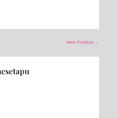
Next Postitus
→
nesetapu