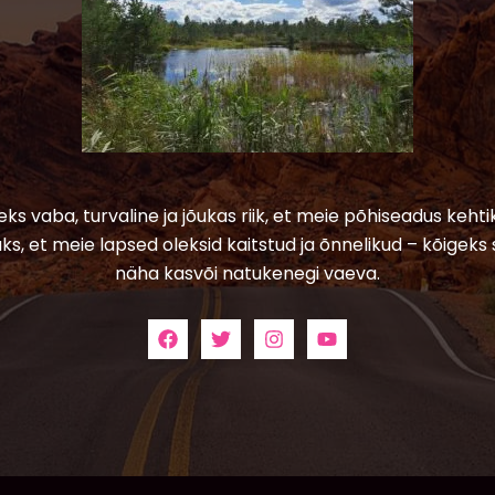
leks vaba, turvaline ja jõukas riik, et meie põhiseadus kehtik
ks, et meie lapsed oleksid kaitstud ja õnnelikud – kõigeks 
näha kasvõi natukenegi vaeva.