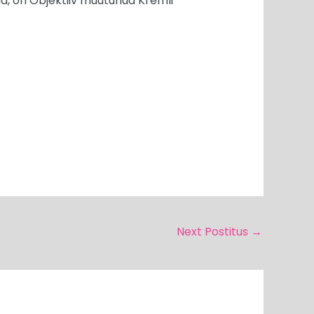
aga, on Objektiiv muutunud Kremli
Next Postitus
→