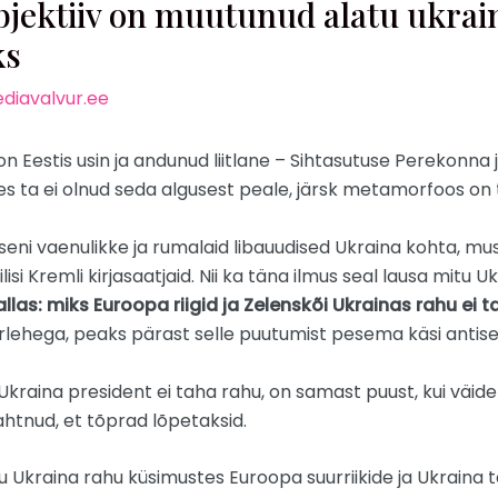
ektiiv on muutunud alatu ukrai
ks
diavalvur.ee
il on Eestis usin ja andunud liitlane – Sihtasutuse Perekonna 
res ta ei olnud seda algusest peale, järsk metamorfoos on
useni vaenulikke ja rumalaid libauudised Ukraina kohta, m
lisi Kremli kirjasaatjaid. Nii ka täna ilmus seal lausa mitu
allas: miks Euroopa riigid ja Zelenskõi Ukrainas rahu ei 
erlehega, peaks pärast selle puutumist pesema käsi antisep
raina president ei taha rahu, on samast puust, kui väideta
ahtnud, et tõprad lõpetaksid.
 Ukraina rahu küsimustes Euroopa suurriikide ja Ukraina t