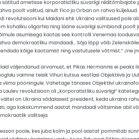
sätitud ametisse korporatistliku süvariigi niiditõmbajate po
rahva poolt valitud, ainult Fico ja Orban on rahva küljeluud.
nži revolutsiooni kui Maidani ehk Ukraina valitsused pole a
 kohaliku oligarhia ning lääne süvariigi sümbiondi poolt 
ni võimule asumisega kaotas see kontrolli Venemaa loodusv
ahva demokraatliku mandaadi… Sõja lõpp võib Zelenskõil
endada kõige kaotamist ning vastutusele võtmist.“ Jne jn
laid väljendanud arvamust, et Pikas Hermannis ei peaks ilm
 Vooglaiu vaimne teisik Vihuri kutsus eestlasi Objektiivis ja 
a viima pööningule. Vahetage tänases Objektiivi ukraina
 Laulev revolutsioon oli „korporatistliku süvariigi“ kätete
väitel on Ukraina sõdalasest president, keda ukraina rahv
, aga kakskümmend aastat mandaadi võltsimise abil või
mokraatlik valitseja.
ressori poole, kes juba kolm ja pool aastat pommitab sünn