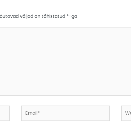
õutavad väljad on tähistatud
*
-ga
Email*
Web