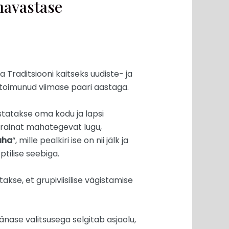
navastase
ja Traditsiooni kaitseks uudiste- ja
 toimunud viimase paari aastaga.
ustatakse oma kodu ja lapsi
 Ukrainat mahategevat lugu,
taha
“, mille pealkiri ise on nii jälk ja
tilise seebiga.
kse, et grupiviisilise vägistamise
änase valitsusega selgitab asjaolu,