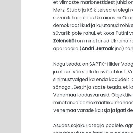
et viimaste marionettidest juhid on 
Merz, Stubb ja kõik teised ei olegi 
süvariik korraldas Ukrainas nii Ora
demokraatlikud ja kujutanud rohkem
süvariik pole rahul, et koos Puti
Zelenskõi
on minetanud Ukraina r
aparaadile (
Andri Jermak
jne) täh
Nagu teada, on SAPTK-i liider Voog
ja et siin võiks olla kasvõi oblast.
sinimustvalged ka enda kodudelt j
sõnaga „Eesti“ ja saate teada, et ka
Venemaa loodusvarasid. Objektiivi 
minetanud demokraatliku mandaati
Venemaa varade kaitsja ja igati de
Asudes sõjakurjategija poolele, ag