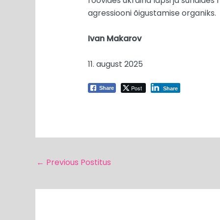
röövides ukraina lapsi ja sundides 
agressiooni õigustamise organiks.
Ivan Makarov
11. august 2025
Post
Share
Share
←
Previous Postitus