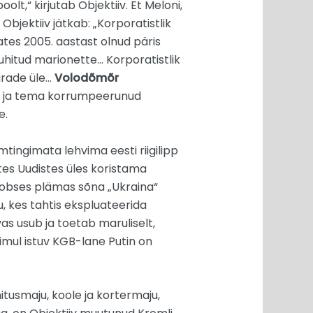
olt,“ kirjutab Objektiiv. Et Meloni,
 Objektiiv jätkab: „Korporatistlik
lates 2005. aastast olnud päris
juhitud marionette… Korporatistlik
arade üle…
Volodõmõr
e ja tema korrumpeerunud
e.
tingimata lehvima eesti riigilipp
Uutes Uudistes üles koristama
foobses plämas sõna „Ukraina“
gu, kes tahtis ekspluateerida
as usub ja toetab maruliselt,
mul istuv KGB-lane Putin on
itusmaju, koole ja kortermaju,