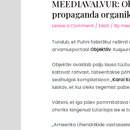
MEEDIAVALVUR: Obj
propaganda organi
Leave a Comment
/
Eesti
/ By
mee
Tundub, et Putini fašistlikul režiim
arvamusportaal
Objektiiv
. Kusjuu
Objektiiv avaldab palju lausa tüüt
kaitsvat rahvast, tsiteeritakse põhi
sealhulgas kompilatsioon „
Karol K
luiskav, et kui oleks tegemist pab
Väiteni, et iga päev pommitatava Uk
ohvriks langenud tütarlaps ise ei t
„Ameerika Ühendriikide vastasseisu