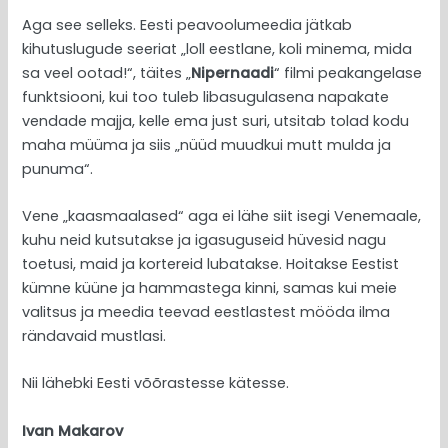
Aga see selleks. Eesti peavoolumeedia jätkab
kihutuslugude seeriat „loll eestlane, koli minema, mida
sa veel ootad!“, täites „
Nipernaadi
“ filmi peakangelase
funktsiooni, kui too tuleb libasugulasena napakate
vendade majja, kelle ema just suri, utsitab tolad kodu
maha müüma ja siis „nüüd muudkui mutt mulda ja
punuma“.
Vene „kaasmaalased“ aga ei lähe siit isegi Venemaale,
kuhu neid kutsutakse ja igasuguseid hüvesid nagu
toetusi, maid ja kortereid lubatakse. Hoitakse Eestist
kümne küüne ja hammastega kinni, samas kui meie
valitsus ja meedia teevad eestlastest mööda ilma
rändavaid mustlasi.
Nii lähebki Eesti võõrastesse kätesse.
Ivan Makarov