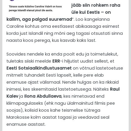
jääb siin rohkem raha
üle kui Eestis – on
kallim, aga palgad suuremad
“. Loo kangelanna
Caroline kohtus oma eestlasest abikaasaga esimest
korda just Islandil ning mõni aeg tagasi otsustati sinna
naasta koos perega, kus kasvab kaks last.
Soovides nendele ka enda poolt edu ja toimetulekut,
tuletaks siiski meelde
ERR
-i hiljutist uudist sellest, et
Eesti
Sotsiaalkindlustusamet
on võtnud lastetoetuse
mitmelt tuhandelt Eesti lapselt, kelle pere elab
enamuse ajast välismaal. Nende hulgas on ka rikkaid
inimesi, kes skeemitasid lastetoetusega. Näiteks
Raul
Kalev
ja
Ilona Abdullaeva
, kes nimetavad end
kliimapagulaseks (ehk nagu ülalmainitud filmis pee
soojas), kolisid koos kahe teismelise tütrega
Marokosse kolm aastat tagasi ja veedavad seal
enamuse aastast.