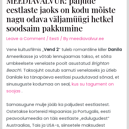
MEEDIAVALVUR: paljude
eestlaste jaoks on kodu mõiste
nagu odava väljamüügi hetkel
soodsaim pakkumine
Leave a Comment
/
Eesti
/ By
meediavalvur.ee
Vene kultusfilmis „
Vend 2
“ tuleb romantiline killer
Danila
Ameerikasse ja võtab lennujaamas takso, et sõita
umbkeelsete venelaste poolt asustatud
Brighton
Beach
’i. Taksojuht osutub samuti venelaseks ja ütleb
Danilale ka tänapäeva eestlasi puudutavad sõnad, et
sinusuguste kodumaa on seal,
kus su tagument on
soojas
.
Samasugune mulje jääb ka paljudest eestlastest.
Ostetakse kortereid Hispaanias ja Portugalis, eesti
peavoolumeedia on täis eestlaste „edulugudest“
Austraalias, Tais ja USA-s, siinsetele maksudest