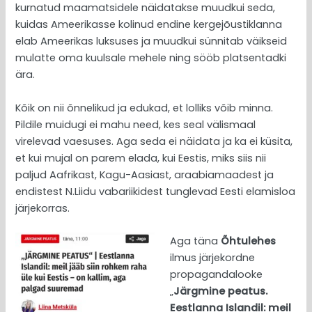
kurnatud maamatsidele näidatakse muudkui seda,
kuidas Ameerikasse kolinud endine kergejõustiklanna
elab Ameerikas luksuses ja muudkui sünnitab väikseid
mulatte oma kuulsale mehele ning sööb platsentadki
ära.
Kõik on nii õnnelikud ja edukad, et lolliks võib minna.
Pildile muidugi ei mahu need, kes seal välismaal
virelevad vaesuses. Aga seda ei näidata ja ka ei küsita,
et kui mujal on parem elada, kui Eestis, miks siis nii
paljud Aafrikast, Kagu-Aasiast, araabiamaadest ja
endistest N.Liidu vabariikidest tunglevad Eesti elamisloa
järjekorras.
Aga täna
Õhtulehes
ilmus järjekordne
propagandalooke
„
Järgmine peatus.
Eestlanna Islandil: meil