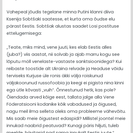
Vahepeal jõudis tegelane minna Putini klanni diiva
Ksenija Sobtšaki saatesse, et kurta oma õudse elu
pärast Eestis. Sobtšak alustas saadet Losi postituse
ettelugemisega:
„Teate, miks mind, vene juuti, kes elab Eestis alles
(juba?) viis aastat, nii solvab ja ajab marru kogu see
lõputu möll venelaste-vastaste sanktsioonidega? Kui
reibaste toostide alt Ukraina relvade ja Headuse võidu
terviseks Kurjuse üle ronis äkki välja roiskunud
väljakoorunud russofoobia ja keegi ei pigista nina kinni
ega ütle kõvasti „vuih“. Õnnestunud hetk, kas pole?
Õiendada arved kõige eest, tallata jalge alla Vene
Föderatsiooni kodanike kõik vabadused ja õigused,
nagu meil ilma selleta oleks oma probleeme vähevõitu.
Mis saab meie õigustest edaspidi? Millistel joontel meie
innukad naabrid peatuvad? Kunagi päris hiljuti, tuleb
meelde, hävitasid nad sama innukalt Eestis juute.“