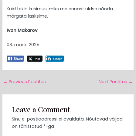
Kuid tekib küsimus, miks me ennast üldse nõnda
märgata lasksime.
Ivan Makarov
03. märts 2025
Post
Share
Share
←
Previous Postitus
Next Postitus
→
Leave a Comment
Sinu e-postiaadressi ei avaldata.
Nõutavad väljad
on tähistatud
*
-ga