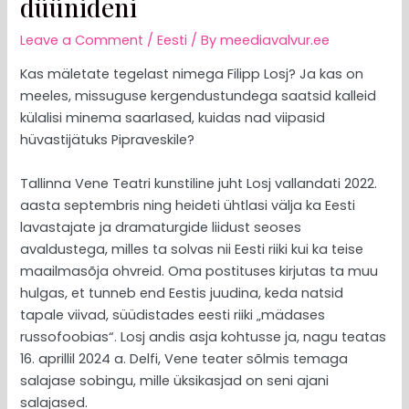
düünideni
Leave a Comment
/
Eesti
/ By
meediavalvur.ee
Kas mäletate tegelast nimega Filipp Losj? Ja kas on
meeles, missuguse kergendustundega saatsid kalleid
külalisi minema saarlased, kuidas nad viipasid
hüvastijätuks Pipraveskile?
Tallinna Vene Teatri kunstiline juht Losj vallandati 2022.
aasta septembris ning heideti ühtlasi välja ka Eesti
lavastajate ja dramaturgide liidust seoses
avaldustega, milles ta solvas nii Eesti riiki kui ka teise
maailmasõja ohvreid. Oma postituses kirjutas ta muu
hulgas, et tunneb end Eestis juudina, keda natsid
tapale viivad, süüdistades eesti riiki „mädases
russofoobias“. Losj andis asja kohtusse ja, nagu teatas
16. aprillil 2024 a. Delfi, Vene teater sõlmis temaga
salajase sobingu, mille üksikasjad on seni ajani
salajased.