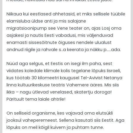
Niikaua kui eestlased ahhetasid, et miks sellisele tüübile
elamisluba üldse anti ja mis salajane
migratsioonipump see Vene teater on, ajas Losj oma
asjakesi ja nautis Eesti vabadusi, mis väljenduvad
enamasti sissesõitnute õiguses nendele ulualust
andnud riigile ja rahvale s..a keerata ja näkku p…..ada.
Nüüd aga selgus, et Eestis on isegi ilm paha, sest
viidates koledale kliimale kolis tegelane lõpuks Iisraeli,
kus töötab 30 kilomeetri kaugusel Tel-Avivist Netanya
linna kultuurikeskuse teatris Vahemere ääres. Mis siis
ikka – nagu ütlevad venelased, skatertju doroga!
Pärituult tema laiale ahtrile!
On selliseid organisme, kes vajavad oma elutsükli
jooksul vaheperemeest. Sellena kasutati siis Eestit. Aga
lõpuks on meil kõigil kuivem ja puhtam tunne.