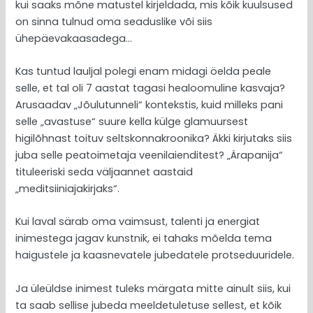
kui saaks mõne matustel kirjeldada, mis kõik kuulsused
on sinna tulnud oma seaduslike või siis
ühepäevakaasadega…
Kas tuntud lauljal polegi enam midagi öelda peale
selle, et tal oli 7 aastat tagasi healoomuline kasvaja?
Arusaadav „Jõulutunneli“ kontekstis, kuid milleks pani
selle „avastuse“ suure kella külge glamuursest
higilõhnast toituv seltskonnakroonika? Äkki kirjutaks siis
juba selle peatoimetaja veenilaienditest? „Ärapanija“
tituleeriski seda väljaannet aastaid
„meditsiiniajakirjaks“.
Kui laval särab oma vaimsust, talenti ja energiat
inimestega jagav kunstnik, ei tahaks mõelda tema
haigustele ja kaasnevatele jubedatele protseduuridele.
Ja üleüldse inimest tuleks märgata mitte ainult siis, kui
ta saab sellise jubeda meeldetuletuse sellest, et kõik