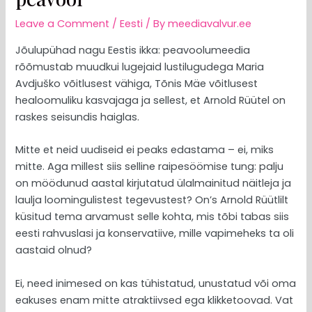
Leave a Comment
/
Eesti
/ By
meediavalvur.ee
Jõulupühad nagu Eestis ikka: peavoolumeedia
rõõmustab muudkui lugejaid lustilugudega Maria
Avdjuško võitlusest vähiga, Tõnis Mäe võitlusest
healoomuliku kasvajaga ja sellest, et Arnold Rüütel on
raskes seisundis haiglas.
Mitte et neid uudiseid ei peaks edastama – ei, miks
mitte. Aga millest siis selline raipesöömise tung: palju
on möödunud aastal kirjutatud ülalmainitud näitleja ja
laulja loomingulistest tegevustest? On’s Arnold Rüütlilt
küsitud tema arvamust selle kohta, mis tõbi tabas siis
eesti rahvuslasi ja konservatiive, mille vapimeheks ta oli
aastaid olnud?
Ei, need inimesed on kas tühistatud, unustatud või oma
eakuses enam mitte atraktiivsed ega klikketoovad. Vat