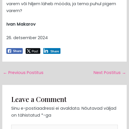
varem või hiljem läheb mööda, ja tema puhul pigem
varem?
Ivan Makarov
26. detsember 2024
Post
Share
Share
←
Previous Postitus
Next Postitus
→
Leave a Comment
Sinu e-postiaadressi ei avaldata.
Nõutavad väljad
on tähistatud
*
-ga
Type