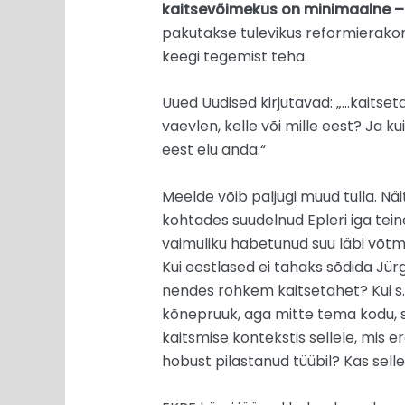
kaitsevõimekus on minimaalne – 
pakutakse tulevikus reformierakon
keegi tegemist teha.
Uued Uudised kirjutavad: „…kaitset
vaevlen, kelle või mille eest? Ja 
eest elu anda.“
Meelde võib paljugi muud tulla. Näi
kohtades suudelnud Epleri iga teine
vaimuliku habetunud suu läbi võtma
Kui eestlased ei tahaks sõdida Jürg
nendes rohkem kaitsetahet? Kui s.ta
kõnepruuk, aga mitte tema kodu, s
kaitsmise kontekstis sellele, mis
hobust pilastanud tüübil? Kas sell