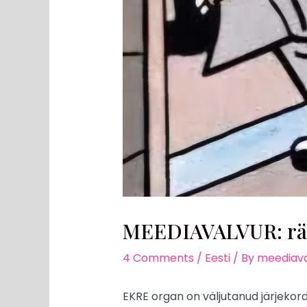
MEEDIAVALVUR: rä
4 Comments
/
Eesti
/ By
meediava
EKRE organ on väljutanud järjekord