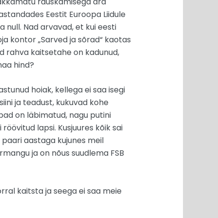
 lakkamatu räuskamisega ära
vastandades Eestit Euroopa Liidule
a null. Nad arvavad, et kui eesti
gupoja kontor „Sarved ja sõrad“ kaotas
üüd rahva kaitsetahe on kadunud,
amaa hind?
astunud hoiak, kellega ei saa isegi
iini ja teadust, kukuvad kohe
bad on läbimatud, nagu putini
öövitud lapsi. Kusjuures kõik sai
t paari aastaga kujunes meil
kubermangu ja on nõus suudlema FSB
orral kaitsta ja seega ei saa meie