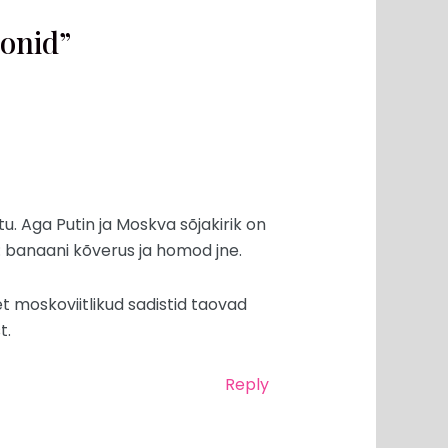
onid”
u. Aga Putin ja Moskva sõjakirik on
: banaani kõverus ja homod jne.
 et moskoviitlikud sadistid taovad
t.
Reply