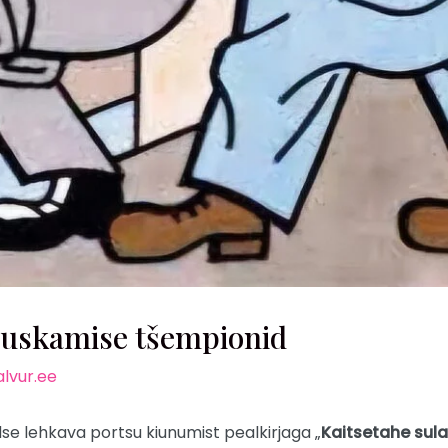
uskamise tšempionid
lvur.ee
se lehkava portsu kiunumist pealkirjaga „
Kaitsetahe sula