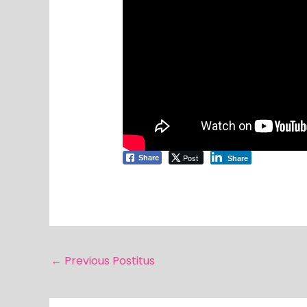
Post
Share
Share
←
Previous Postitus