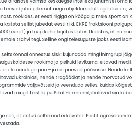
ue alfaisase võimsa keskaegse intellekti juhtimisel oma
ri ja teevad juba pikemat aega ohjeldamatult agitatsiooni, 
nast, röökides, et eesti riigiga on kööga ja meie sport on k
aja kaitsta sellist jubedat eesti riiki. EKRE fraktsiooni pol
5000 eurot) ja tüüp kohe kirjutas Uutes Uudistes, et no n
es temale trahvi tegi. Selline ongi teiesuguste jaoks eesti is
l seltskonnal õnnestus siiski kujundada mingi inimgrupi jäig
aiguskoldesse röökima ja pisikuid levitama, eitavad medits
 ei ole nendega päri – ja siis poevad põõsasse. Nende kol
avad ukrainlasi, nende tragöödiat ja nende mõrvatud või r
nogrammide väljavõtteid ja veenduda selles, kuidas kõiges
ootavad mingit teist lippu Pikal Hermannil, ihalevad siia 
e see, et antud seltskond ei kavat
se Eestit agressiooni k
rvestada.