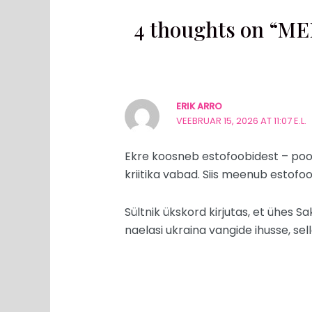
4 thoughts on “M
ERIK ARRO
VEEBRUAR 15, 2026 AT 11:07 E.L.
Ekre koosneb estofoobidest – pool 
kriitika vabad. Siis meenub estofo
Sültnik ükskord kirjutas, et ühes Sa
naelasi ukraina vangide ihusse, sel