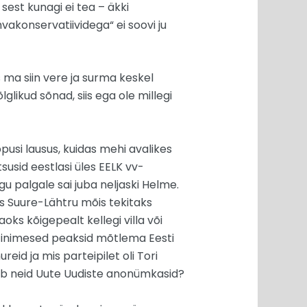
 sest kunagi ei tea – äkki
akonservatiividega“ ei soovi ju
 ma siin vere ja surma keskel
lglikud sõnad, siis ega ole millegi
ppusi lausus, kuidas mehi avalikes
susid eestlasi üles EELK vv-
u palgale sai juba neljaski Helme.
kas Suure-Lähtru mõis tekitaks
oks kõigepealt kellegi villa või
s inimesed peaksid mõtlema Eesti
d ja mis parteipilet oli Tori
utab neid Uute Uudiste anonümkasid?