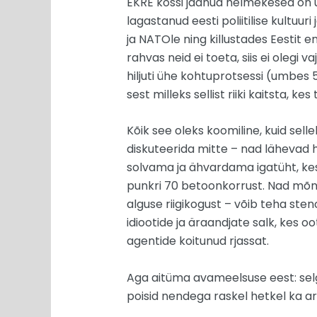
EKRE kössi jäänud helmekesed on u
lagastanud eesti poliitilise kultuu
ja NATOle ning killustades Eestit en
rahvas neid ei toeta, siis ei olegi v
hiljuti ühe kohtuprotsessi (umbes 
sest milleks sellist riiki kaitsta, k
Kõik see oleks koomiline, kuid selle
diskuteerida mitte – nad lähevad h
solvama ja ähvardama igatüht, kes
punkri 70 betoonkorrust. Nad mõnit
alguse riigikogust – võib teha ste
idiootide ja äraandjate salk, kes 
agentide koitunud rjassat.
Aga aitüma avameelsuse eest: selg
poisid nendega raskel hetkel ka a