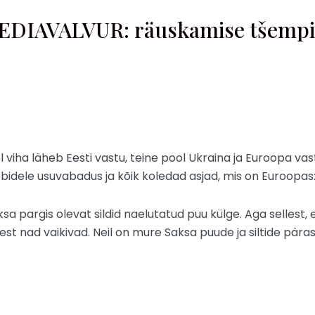
EEDIAVALVUR: räuskamise tšempi
viha läheb Eesti vastu, teine pool Ukraina ja Euroopa vast
obidele usuvabadus ja kõik koledad asjad, mis on Euroopas
ksa pargis olevat sildid naelutatud puu külge. Aga sellest,
lest nad vaikivad. Neil on mure Saksa puude ja siltide päras