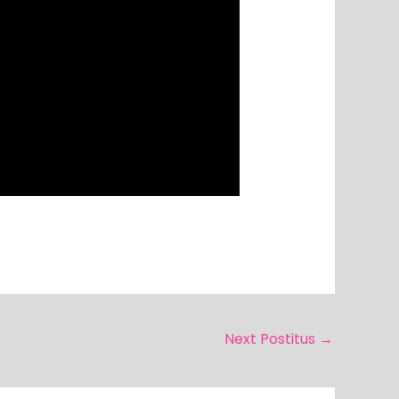
Next Postitus
→