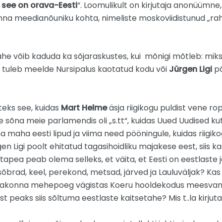
see on orava-Eesti
“. Loomulikult on kirjutaja anonüümne,
na meedianõuniku kohta, nimeliste moskoviidistunud „rahv
ahe võib kaduda ka sõjaraskustes, kui mõnigi mõtleb: miks
kui tuleb meelde Nursipalus kaotatud kodu või
Jürgen Ligi
põ
teks see, kuidas
Mart Helme
äsja riigikogu puldist vene ro
 sõna meie parlamendis oli „s.tt“, kuidas Uued Uudised kut
 maha eesti lipud ja viima need pööningule, kuidas riigikog
en Ligi poolt ehitatud tagasihoidliku majakese eest, siis 
pea peab olema selleks, et väita, et Eesti on eestlaste ja
õbrad, keel, perekond, metsad, järved ja Lauluväljak? Ka
 erakonna mehepoeg vägistas Koeru hooldekodus meesvanurei
est peaks siis sõltuma eestlaste kaitsetahe? Mis t..la kirj