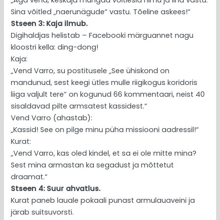
Sina võitled „naerunägude“ vastu. Tõeline askees!“
Stseen 3: Kaja ilmub.
Digihaldjas helistab – Facebooki märguannet nagu
kloostri kella: ding-dong!
Kaja:
„Vend Varro, su postitusele „See ühiskond on
mandunud, sest keegi ütles mulle riigikogus koridoris
liiga valjult tere“ on kogunud 66 kommentaari, neist 40
sisaldavad pilte armsatest kassidest.“
Vend Varro (ahastab):
„Kassid! See on pilge minu püha missiooni aadressil!“
Kurat:
„Vend Varro, kas oled kindel, et sa ei ole mitte mina?
Sest mina armastan ka segadust ja mõttetut
draamat.“
Stseen 4: Suur ahvatlus.
Kurat paneb lauale pokaali punast armulauaveini ja
järab suitsuvorsti.