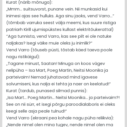
Kurat (närib mõnuga):
„Mmm… suitsuvorst, punane vein. Nii munkasid kui
inimesi ajas see hulluks. Aga sinu jaoks, vend Varro…“
(tõmbab varruka seest välja meemi, kus suure ristiga
patriarh Kirill ujumispükstes kullast elektritõukerattal)
“Aga tunnista, vend Varro, kas see pilt ei ole natuke
naljakas? Isegi väike muie oleks ju inimlik?“
Vend Varro (tõuseb püsti, tõstab käed taeva poole
nagu ristikäigul):
„Tagane minust, Saatan! Minuga on koos vägev
nelipüha – Isa Mart, Poeg Martin, Neitsi Moonika ja
parteivaim! Nemad juhatavad mind igavese
solvumiseni, kus nalja ei tehta ja naer on keelatud!“
Kurat (tardub, punased silmad punnis):
„Isa Mart… Poeg Martin… Neitsi Moonika… ja parteivaim?!
See on nii sürr, et isegi põrgu paroodialaboris ei oleks
keegi selle asja peale tulnud!“
Vend Varro (ekraani pea kohale nagu püha reliikvia):
„Nende nimel olen mina tugev, nende nimel olen ma