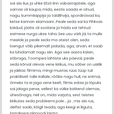
sai siis ilus ja uhke EEsti linn vabastajatele, aga
samas oli kaupa, mida, eestis saada ei olnud,
nagu, kummilappija ja taldlihvija, spordiröivad ka,
ketse kannan siiamaani…Peale seda sai ka Pihkvas
käidud, jäätis oli soolane ja häda sai tehtud
esimese nurga ukse taha..See usu värk jäi ta mulle
meelde ja peale seda ma ateist olen, seda
loengut võib pikemalt pidada, aga, arvan, et saab
ka lühidamalt nagu siin. Aga see aasta käisin,
sõbraga, Toompea lahtiste uks päeval, peale
seda kõrval olevas vene kirikus, mu sõber on usklik
ja jakkas filmima, mingi mustas rüüs tüüp tuli
praktiliselt talle kallale, rõõkis nagu hull, ne snimai,
õnneks ta ei jaga vene keelt, filmis edasi ja lõpuks
sai jalaga perse, sellest ka väike katkend olemas,
ühesõnaga, neil on, mida varjata, sest teistes
kirikutes seda probleemi pole…..ja , mis siis rus,
delfist saab, kõigil teada, aga keegi ei liiguta,
lastaksegi niimoodi laiata.