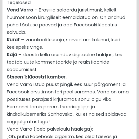
Tegelased:
Vend Varro
– Brasiilia salaordu juristimunk, kellelt
huumorisoon kirurgiliselt eemaldatud on. On andnud
püha tõotuse päevad ja ööd Facebooki kloostris
solvuda.
Kurat
– vanakooli kiusaja, sarved ära kulunud, kuid
keelepeks vinge.
Kaja
– kloostri kella asendav digitaalne haldjas, kes
teatab uute kommentaaride ja reakstioonide
saabumisest.
Stseen 1: Kloostri kamber.
Vend Varro istub puust pingil, ees suur pärgament ja
Facebook arvutimonitori peal säramas. Varro on oma
postituses parajasti kirjutamas sõnu: olgu Pika
Hermanni tornis parem tsaaririigi lipp ja
kindralkuberneriks Šahhovskoi, kui et naised sõidavad
ringi jalgratastega!
Vend Varro (loeb palvelaulu häälega):
„Oh, püha Facebooki algoritm, kes oled taevas ja