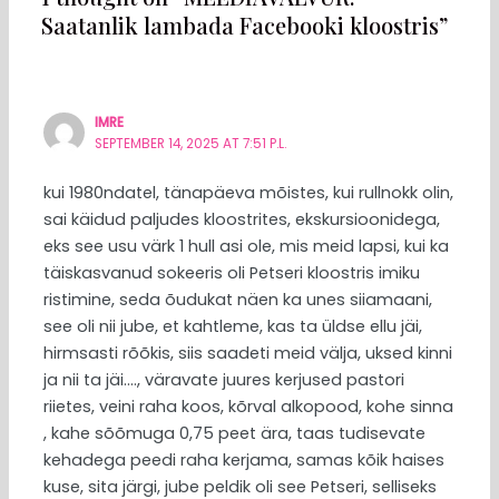
Saatanlik lambada Facebooki kloostris”
IMRE
SEPTEMBER 14, 2025 AT 7:51 P.L.
kui 1980ndatel, tänapäeva mõistes, kui rullnokk olin,
sai käidud paljudes kloostrites, ekskursioonidega,
eks see usu värk 1 hull asi ole, mis meid lapsi, kui ka
täiskasvanud sokeeris oli Petseri kloostris imiku
ristimine, seda õudukat näen ka unes siiamaani,
see oli nii jube, et kahtleme, kas ta üldse ellu jäi,
hirmsasti rõõkis, siis saadeti meid välja, uksed kinni
ja nii ta jäi…., väravate juures kerjused pastori
riietes, veini raha koos, kõrval alkopood, kohe sinna
, kahe sõõmuga 0,75 peet ära, taas tudisevate
kehadega peedi raha kerjama, samas kõik haises
kuse, sita järgi, jube peldik oli see Petseri, selliseks