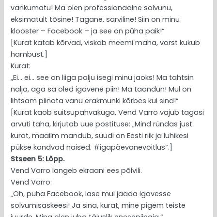
vankumatu! Ma olen professionaalne solvunu,
eksimatult tõsine! Tagane, sarviline! Siin on minu
klooster – Facebook – ja see on püha paik!“
[Kurat katab kõrvad, viskab meemi maha, vorst kukub
hambust.]
Kurat:
„Ei… ei… see on liiga palju isegi minu jaoks! Ma tahtsin
nalja, aga sa oled igavene piin! Ma taandun! Mul on
lihtsam piinata vanu erakmunki kõrbes kui sind!“
[Kurat kaob suitsupahvakuga. Vend Varro vajub tagasi
arvuti taha, kirjutab uue postituse: „Mind ründas just
kurat, maailm mandub, süüdi on Eesti riik ja lühikesi
pükse kandvad naised. #igapäevanevõitlus“.]
Stseen 5: Lõpp.
Vend Varro langeb ekraani ees põlvili.
Vend Varro:
„Oh, püha Facebook, lase mul jääda igavesse
solvumisaskeesi! Ja sina, kurat, mine pigem teiste
juurde. Mina olen juba täiuslik enesepiinaja.“