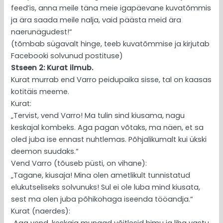
feed’is, anna meile täna meie igapäevane kuvatõmmis
ja ära saada meile nalja, vaid päästa meid ära
naerunägudest!“
(tõmbab sügavalt hinge, teeb kuvatõmmise ja kirjutab
Facebooki solvunud postituse)
Stseen 2: Kurat ilmub.
Kurat murrab end Varro peidupaika sisse, tal on kaasas
kotitäis meeme.
Kurat:
„Tervist, vend Varro! Ma tulin sind kiusama, nagu
keskajal kombeks. Aga pagan võtaks, ma näen, et sa
oled juba ise ennast nuhtlemas. Põhjalikumalt kui ükski
deemon suudaks.“
Vend Varro (tõuseb püsti, on vihane):
„Tagane, kiusaja! Mina olen ametlikult tunnistatud
elukutseliseks solvunuks! Sul ei ole luba mind kiusata,
sest ma olen juba põhikohaga iseenda tööandja.“
Kurat (naerdes):
„Aga vend, keskaja mungad võitlesid himu ja liha vastu.