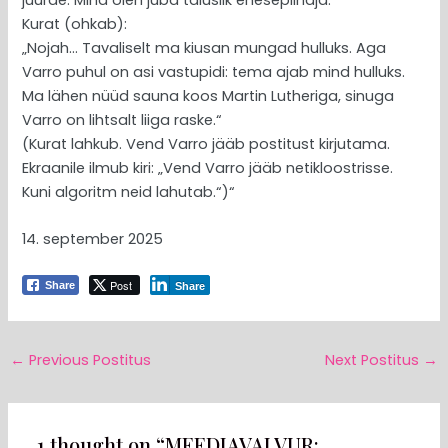
Kurat (ohkab):
„Nojah… Tavaliselt ma kiusan mungad hulluks. Aga
Varro puhul on asi vastupidi: tema ajab mind hulluks.
Ma lähen nüüd sauna koos Martin Lutheriga, sinuga
Varro on lihtsalt liiga raske.“
(Kurat lahkub. Vend Varro jääb postitust kirjutama.
Ekraanile ilmub kiri: „Vend Varro jääb netikloostrisse.
Kuni algoritm neid lahutab.“)“
14. september 2025
Post
Share
Share
←
Previous Postitus
Next Postitus
→
1 thought on “MEEDIAVALVUR: