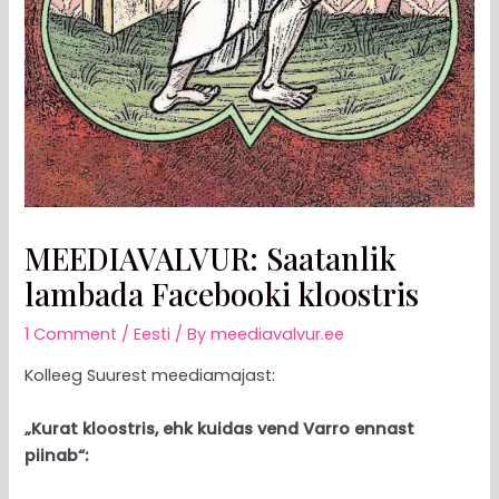
MEEDIAVALVUR: Saatanlik
lambada Facebooki kloostris
1 Comment
/
Eesti
/ By
meediavalvur.ee
Kolleeg Suurest meediamajast:
„Kurat kloostris, ehk kuidas vend Varro ennast
piinab“: