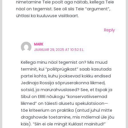
nimetamine Teie poolt aga näitab, kellega Teie
näol on tegemist. See oli siis Teie “argument”,
ühtlasi ka kuuluvuse visiitkaart.
Reply
MARK
JAANUAR 29, 2025 AT 10:52 E.L.
Kellega minu näol tegemist on? Mis muud
terminit, kui “poliitprügikast” saab kasutada
partei kohta, kuhu jooksevad kokku endised
Jedinaja Rossija sõpruserakonna liikmed,
sotsid, ja marurahvuslased? See, et Espak ja
Sibul on ERRi nõukogu “konservatiivsemad
liikmed” on täiesti alusetu spekulatsioon—
tõe kriteerium on praktika (antud juhul mitte
dragshowde toetamine, mis mõlemal üle jõu
käis). “Siin ei ole mingit Kuklast mainitud!”