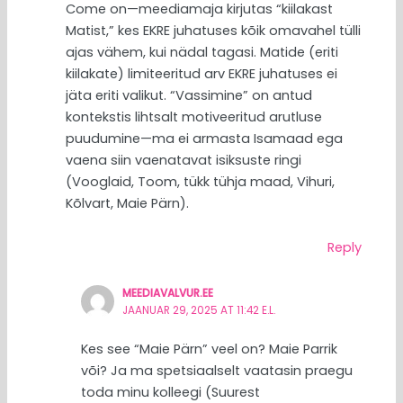
Come on—meediamaja kirjutas “kiilakast
Matist,” kes EKRE juhatuses kõik omavahel tülli
ajas vähem, kui nädal tagasi. Matide (eriti
kiilakate) limiteeritud arv EKRE juhatuses ei
jäta eriti valikut. “Vassimine” on antud
kontekstis lihtsalt motiveeritud arutluse
puudumine—ma ei armasta Isamaad ega
vaena siin vaenatavat isiksuste ringi
(Vooglaid, Toom, tükk tühja maad, Vihuri,
Kõlvart, Maie Pärn).
Reply
MEEDIAVALVUR.EE
JAANUAR 29, 2025 AT 11:42 E.L.
Kes see “Maie Pärn” veel on? Maie Parrik
või? Ja ma spetsiaalselt vaatasin praegu
toda minu kolleegi (Suurest