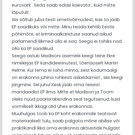
eurovärk . Seda saab edasi kaevata , kuid mitte
lõputult.
Siis sõltub juba Eesti ametivõimudest, kas ta jääb
EP saadikuks või mitte. Minu teada kehtib Eestis
põhimõte, et kriminaalkaristuse saanud isikud
parlamendi liikmed olla ei saa. Seega ei tohiks nad
olla ka EP saadikud.
Seega astub Madisoni asemele keegi teine Ekre
nimekirjas EP kandideerinutest, tõenäoselt Martin
Helme. Kui tema ei taha minna, sest kodumaalgi
on erakonna juhina rohkesti askeldamist , siis keegi
järgmine. Sel juhul Kesk jääb oma teisest
mandaadist EP ilma. Mitte et Madison ja Toom
oleks nüüd paarisrakendina seal tegutsenud, kuid
vormiliselt ikkagi olid ühes erakonnas.
Muuhulgas toob ka EP koht erakonnale teatavat
materiaalselt tulu, saab palgata mõne abilise või
praktikandi ikka oma erakonna aktivistide hulgast