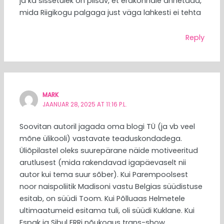
ja ka sissetulek on piisav, et erakonnale annetada,
mida Riigikogu palgaga just väga lahkesti ei tehta
Reply
MARK
JAANUAR 28, 2025 AT 11:16 P.L.
Soovitan autoril jagada oma blogi TÜ (ja vb veel
mõne ülikooli) vastavate teaduskondadega.
Üliõpilastel oleks suurepärane näide motiveeritud
arutlusest (mida rakendavad igapäevaselt nii
autor kui tema suur sõber). Kui Parempoolsest
noor naispoliitik Madisoni vastu Belgias süüdistuse
esitab, on süüdi Toom. Kui Põlluaas Helmetele
ultimaatumeid esitama tuli, oli süüdi Kuklane. Kui
Espak ja Sibul ERRi nõukogus trans-show