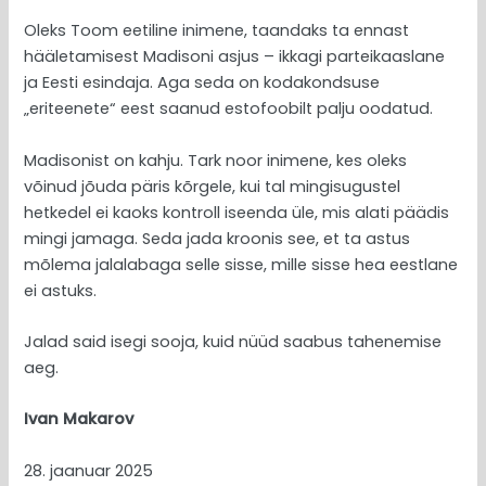
Oleks Toom eetiline inimene, taandaks ta ennast
hääletamisest Madisoni asjus – ikkagi parteikaaslane
ja Eesti esindaja. Aga seda on kodakondsuse
„eriteenete“ eest saanud estofoobilt palju oodatud.
Madisonist on kahju. Tark noor inimene, kes oleks
võinud jõuda päris kõrgele, kui tal mingisugustel
hetkedel ei kaoks kontroll iseenda üle, mis alati päädis
mingi jamaga. Seda jada kroonis see, et ta astus
mõlema jalalabaga selle sisse, mille sisse hea eestlane
ei astuks.
Jalad said isegi sooja, kuid nüüd saabus tahenemise
aeg.
Ivan Makarov
28. jaanuar 2025