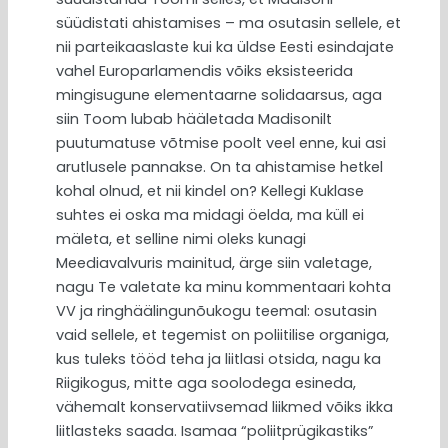
süüdistati ahistamises – ma osutasin sellele, et
nii parteikaaslaste kui ka üldse Eesti esindajate
vahel Europarlamendis võiks eksisteerida
mingisugune elementaarne solidaarsus, aga
siin Toom lubab hääletada Madisonilt
puutumatuse võtmise poolt veel enne, kui asi
arutlusele pannakse. On ta ahistamise hetkel
kohal olnud, et nii kindel on? Kellegi Kuklase
suhtes ei oska ma midagi öelda, ma küll ei
mäleta, et selline nimi oleks kunagi
Meediavalvuris mainitud, ärge siin valetage,
nagu Te valetate ka minu kommentaari kohta
VV ja ringhäälingunõukogu teemal: osutasin
vaid sellele, et tegemist on poliitilise organiga,
kus tuleks tööd teha ja liitlasi otsida, nagu ka
Riigikogus, mitte aga soolodega esineda,
vähemalt konservatiivsemad liikmed võiks ikka
liitlasteks saada. Isamaa “poliitprügikastiks”