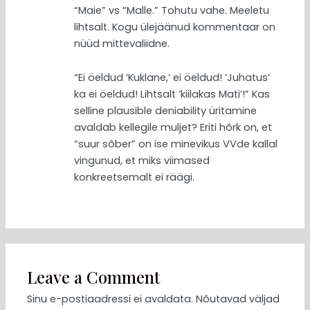
“Maie” vs “Malle.” Tohutu vahe. Meeletu
lihtsalt. Kogu ülejäänud kommentaar on
nüüd mittevaliidne.
“Ei öeldud ‘Kuklane,’ ei öeldud! ‘Juhatus’
ka ei öeldud! Lihtsalt ‘kiilakas Mati’!” Kas
selline plausible deniability üritamine
avaldab kellegile muljet? Eriti hõrk on, et
“suur sõber” on ise minevikus VVde kallal
vingunud, et miks viimased
konkreetsemalt ei räägi.
Leave a Comment
Sinu e-postiaadressi ei avaldata.
Nõutavad väljad