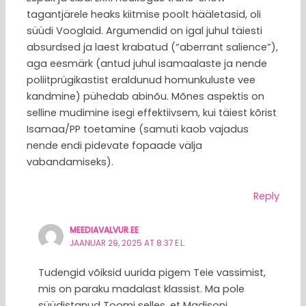
tagantjärele heaks kiitmise poolt hääletasid, oli
süüdi Vooglaid. Argumendid on igal juhul täiesti
absurdsed ja laest krabatud (“aberrant salience”),
aga eesmärk (antud juhul isamaalaste ja nende
poliitprügikastist eraldunud homunkuluste vee
kandmine) pühedab abinõu. Mõnes aspektis on
selline mudimine isegi effektiivsem, kui täiest kõrist
Isamaa/PP toetamine (samuti kaob vajadus
nende endi pidevate fopaade välja
vabandamiseks).
Reply
MEEDIAVALVUR.EE
JAANUAR 29, 2025 AT 8:37 E.L.
Tudengid võiksid uurida pigem Teie vassimist,
mis on paraku madalast klassist. Ma pole
süüdistanud Toomi selles, et Madisoni