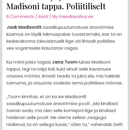
Madisoni tappa. Poliitiliselt
6 Comments
/
Eesti
/ By
meediavalvur.ee
Jaak Madisonilt
saadikupuutumatuse äravõtmise
küsimus on lõplik lakmuspaber tuvastamaks, kas ta on
keskerakonna täisväärtuslik liige või lihtsalt poliitilise
vee sogamiseks kasutatav roigas.
Kui mõni päev tagasi
Jana Toom
lubas Madisoni
tappa, tegi ta nalja küll, kuid ainult selle kavatsuse
otseses mõttes. Ilmselt teadis ta juba siis, mis hakkab
toimuma, ja otsustas osaleda tema poliitilises mõrvas.
„Toom kinnitas, et on ka ise Madisonilt
saadikupuutumatuse äravõtmise poolt. „Ma kindlasti
toetan seda, ma olen selle komisjoni liige ja kindlasti
hääletan selle poolt. Me oleme sellest Jaaguga
rääkinud, ta on sellega kursis,“ ütles ta,“ vahendab Delfi.