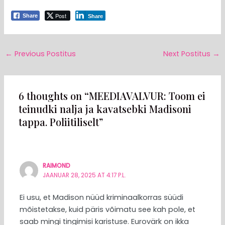
Post
Share
Share
←
Previous Postitus
Next Postitus
→
6 thoughts on “MEEDIAVALVUR: Toom ei
teinudki nalja ja kavatsebki Madisoni
tappa. Poliitiliselt”
RAIMOND
JAANUAR 28, 2025 AT 4:17 P.L.
Ei usu, et Madison nüüd kriminaalkorras süüdi
mõistetakse, kuid päris võimatu see kah pole, et
saab mingi tingimisi karistuse. Eurovärk on ikka