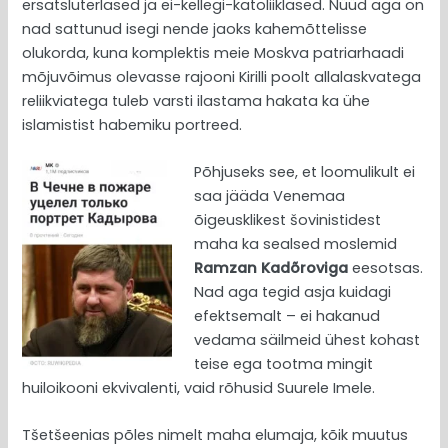
ersatsluterlased ja ei-kellegi-katoliiklased. Nüüd aga on
nad sattunud isegi nende jaoks kahemõttelisse
olukorda, kuna komplektis meie Moskva patriarhaadi
mõjuvõimus olevasse rajooni Kirilli poolt allalaskvatega
reliikviatega tuleb varsti ilastama hakata ka ühe
islamistist habemiku portreed.
Põhjuseks see, et loomulikult ei
saa jääda Venemaa
õigeusklikest šovinistidest
maha ka sealsed moslemid
Ramzan Kadõroviga
eesotsas.
Nad aga tegid asja kuidagi
efektsemalt – ei hakanud
vedama säilmeid ühest kohast
teise ega tootma mingit
huiloikooni ekvivalenti, vaid rõhusid Suurele Imele.
Tšetšeenias põles nimelt maha elumaja, kõik muutus