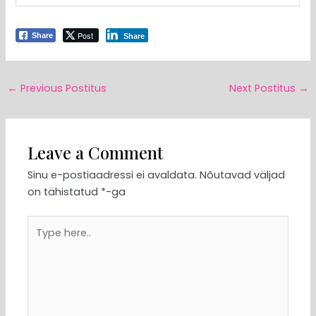
Post
Share
Share
←
Previous Postitus
Next Postitus
→
Leave a Comment
Sinu e-postiaadressi ei avaldata.
Nõutavad väljad
on tähistatud
*
-ga
Type
here..