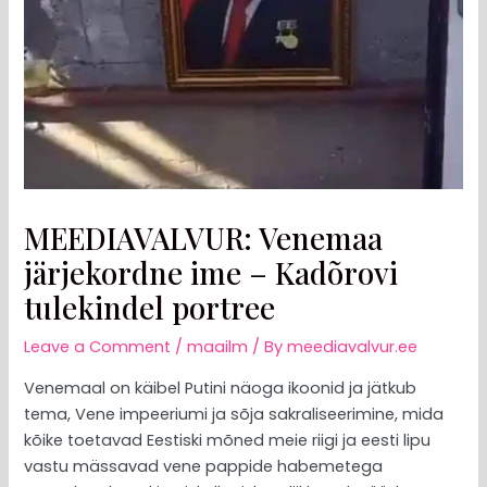
MEEDIAVALVUR: Venemaa
järjekordne ime – Kadõrovi
tulekindel portree
Leave a Comment
/
maailm
/ By
meediavalvur.ee
Venemaal on käibel Putini näoga ikoonid ja jätkub
tema, Vene impeeriumi ja sõja sakraliseerimine, mida
kõike toetavad Eestiski mõned meie riigi ja eesti lipu
vastu mässavad vene pappide habemetega