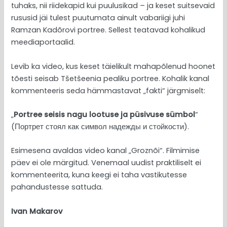
tuhaks, nii riidekapid kui puulusikad – ja keset suitsevaid
rususid jäi tulest puutumata ainult vabariigi juhi
Ramzan Kadõrovi portree. Sellest teatavad kohalikud
meediaportaalid.
Levib ka video, kus keset täielikult mahapõlenud hoonet
tõesti seisab Tšetšeenia pealiku portree. Kohalik kanal
kommenteeris seda hämmastavat „fakti“ järgmiselt:
„
Portree seisis nagu lootuse ja püsivuse sümbol
“
(Портрет стоял как символ надежды и стойкости).
Esimesena avaldas video kanal „Groznõi“. Filmimise
päev ei ole märgitud. Venemaal uudist praktiliselt ei
kommenteerita, kuna keegi ei taha vastikutesse
pahandustesse sattuda.
Ivan Makarov