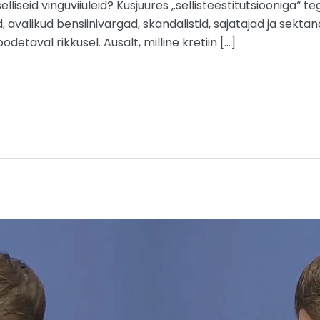
liseid vinguviiuleid? Kusjuures „sellisteestitutsiooniga“ te
d, avalikud bensiinivargad, skandalistid, sajatajad ja sektan
detaval rikkusel. Ausalt, milline kretiin […]