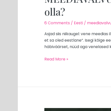
olla?
6 Comments
/
Eesti
/
meediavalvu
Asjad siis niikaugel: vene meedias 
et sa oled eestlane“. Isegi kõige 
häbiväärset, nüüd aga venelased ku
Read More »
MEEDIAVALVUR: