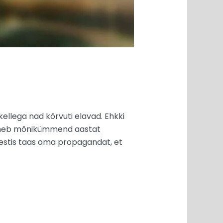
kellega nad kõrvuti elavad. Ehkki
. Läheb mõnikümmend aastat
estis taas oma propagandat, et