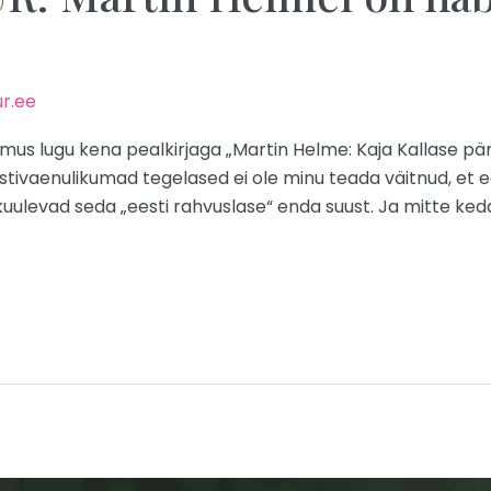
r.ee
ilmus lugu kena pealkirjaga „Martin Helme: Kaja Kallase pä
eestivaenulikumad tegelased ei ole minu teada väitnud, et 
ulevad seda „eesti rahvuslase“ enda suust. Ja mitte kedagi