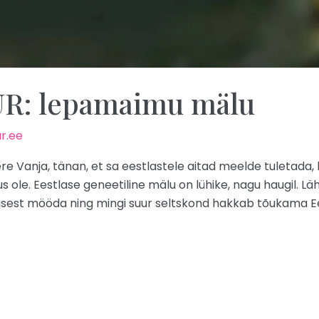
: lepamaimu mälu
r.ee
e Vanja, tänan, et sa eestlastele aitad meelde tuletada, 
lus ole. Eestlase geneetiline mälu on lühike, nagu haugil
misest mööda ning mingi suur seltskond hakkab tõukama E