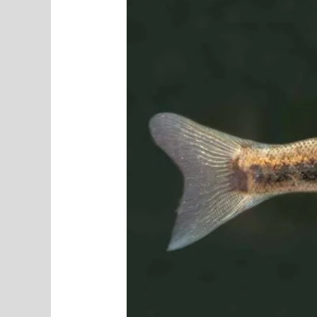
lepamaimu
mälu