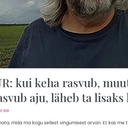
 kui keha rasvub, muu
svub aju, läheb ta lisaks 
r.ee
mata, mida ma kogu sellest vingumisest arvan. Et kas me ta