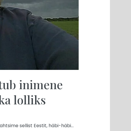
tub inimene
ka lolliks
htsime sellist Eestit, häbi-häbi…