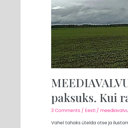
MEEDIAVALVUR:
paksuks. Kui ra
3 Comments
/
Eesti
/
meediavalvu
Vahel tahaks ütelda otse ja ilusta