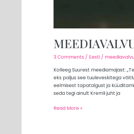
MEEDIAVALVUR
3 Comments
/
Eesti
/
meediavalvu
Kolleeg Suurest meediamajast: „Ter
eks paljus see tuuleveskitega võit
eelmisest tapatalgust ja küüdita
seda tegi ainult Kremli juht ja
Read More »