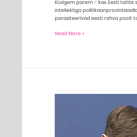
Küsigem parem – kas Eesti tahtis sel
intellektiga politikaanprovintsiaali
parasiteerivad eesti rahva poolt too
Read More »
MEEDIAVALVUR:
Martin
Helmel
on
häbi