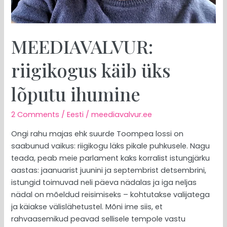
MEEDIAVALVUR:
riigikogus käib üks
lõputu ihumine
2 Comments
/
Eesti
/
meediavalvur.ee
Ongi rahu majas ehk suurde Toompea lossi on
saabunud vaikus: riigikogu läks pikale puhkusele. Nagu
teada, peab meie parlament kaks korralist istungjärku
aastas: jaanuarist juunini ja septembrist detsembrini,
istungid toimuvad neli päeva nädalas ja iga neljas
nädal on mõeldud reisimiseks – kohtutakse valijatega
ja käiakse välislähetustel. Mõni ime siis, et
rahvaasemikud peavad sellisele tempole vastu