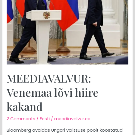
kakand
MEEDIAVALVUR:
Venemaa lõvi hiire
kakand
2 Comments
/
Eesti
/
meediavalvur.ee
Bloomberg avaldas Ungari valitsuse poolt koostatud