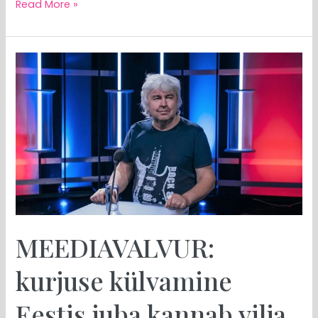
Read More »
MEEDIAVALVUR:
kurjuse
külvamine
Eestis
juba
kannab
vilja
MEEDIAVALVUR:
kurjuse külvamine
Eestis juba kannab vilja