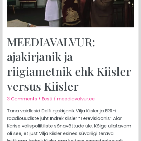
MEEDIAVALVUR:
ajakirjanik ja
riigiametnik ehk Kiisler
versus Kiisler
3 Comments
/
Eesti
/
meediavalvur.ee
Täna vaidlesid Delfi ajakirjanik Vilja Kiisler ja ERR-i
raadiouudiste juht Indrek Kiisler “Terevisioonis” Alar
Karise välispoliitiliste sõnavõttude üle. Kõige üllatavam
oli see, et just Vilja Kiisler esines süvariigi terava
kriitikaga, Indrek Kiisler aga kaitses ennastsalgavalt