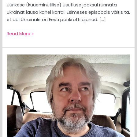
üürikese (kuueminutilise) usutluse jooksul rünnata
Ukrainat lausa kahel korral. Esimeses episoodis väitis ta,
et abi Ukrainale on Eesti pankrotti ajanud. […]
Read More »
MEEDIAVALVUR:
riigikogus
käib
üks
lõputu
ihumine