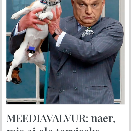
ole
terviseks
MEEDIAVALVUR: naer,