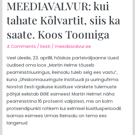
MEEDIAVALVUR: kui
tahate Kõlvartit, siis ka
saate. Koos Toomiga
4 Comments
/
Eesti
/
meediavalvur.ee
Veel üleeile, 23. aprillil, hõiskas parteiväljaanne Uued
Uudised oma loos „Martin Helme tõuseb
peaministriuuringus, Reinsalu tuleb selg ees vastu“,
kuna „Ühiskonnauuringute Instituudi ja uuringufirma
Norstat Eesti igakuise küsitluse värskete tulemuste
põhjal eelistab EKRE esimeest Martin Helmet näha
peaministrina 16 protsenti valijatest, mis on kolm
protsendipunkti rohkem kui eelmisel küsitlusperioodil.
Isamaa esimees Urmas Reinsalu on tema ees
langenud