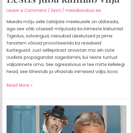
Leave a Comment
/
Eesti
/
meediavalvur.ee
Meedia mõju selle tarbijate meelsusele on üldteada,
aga see võib otseselt mõjutada ka inimeste käitumist.
Tigedus, solvangud, raevukad üleskutsed ja pime
fanatism võivad provotseerida ka reaalseid
kuritegusid. Just sellepärast arvustan ma siin Uute
Uudiste propagandat sagedamini, kui teiste tuntud
väljaannete oma. See agressiivsus ei tee mitte kellelegi
head, see lõhestab ja vihastab inimesed välja, koos
Read More »
MEEDIAVALVUR:
naer,
mis
ei