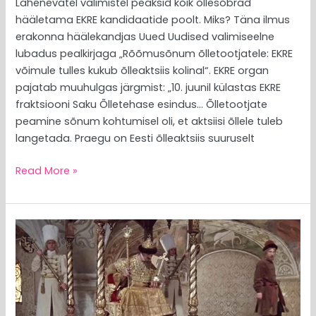
Lähenevatel valimistel peaksid kõik õllesõbrad
hääletama EKRE kandidaatide poolt. Miks? Täna ilmus
erakonna häälekandjas Uued Uudised valimiseelne
lubadus pealkirjaga „Rõõmusõnum õlletootjatele: EKRE
võimule tulles kukub õlleaktsiis kolinal“. EKRE organ
pajatab muuhulgas järgmist: „10. juunil külastas EKRE
fraktsiooni Saku Õlletehase esindus… Õlletootjate
peamine sõnum kohtumisel oli, et aktsiisi õllele tuleb
langetada. Praegu on Eesti õlleaktsiis suuruselt
Read More »
MEEDIAVALVUR:
Helmed
vahetasid
Ungari
Iisraeli
vastu