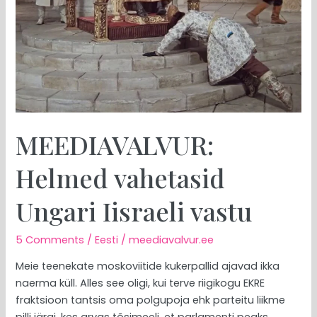
MEEDIAVALVUR:
Helmed vahetasid
Ungari Iisraeli vastu
5 Comments
/
Eesti
/
meediavalvur.ee
Meie teenekate moskoviitide kukerpallid ajavad ikka
naerma küll. Alles see oligi, kui terve riigikogu EKRE
fraktsioon tantsis oma polgupoja ehk parteitu liikme