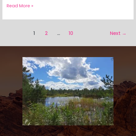
Read More »
1
2
…
10
Next
→