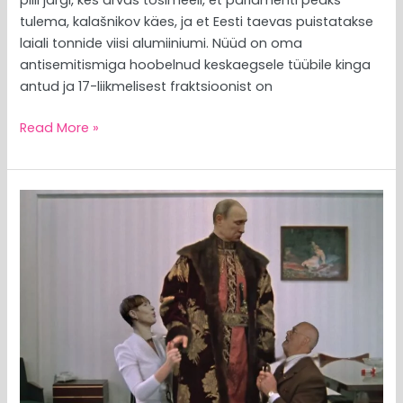
pilli järgi, kes arvas tõsimeeli, et parlamenti peaks
tulema, kalašnikov käes, ja et Eesti taevas puistatakse
laiali tonnide viisi alumiiniumi. Nüüd on oma
antisemitismiga hoobelnud keskaegsele tüübile kinga
antud ja 17-liikmelisest fraktsioonist on
Read More »
MEEDIAVALVUR:
ajakirjanik
ja
riigiametnik
ehk
Kiisler
versus
Kiisler