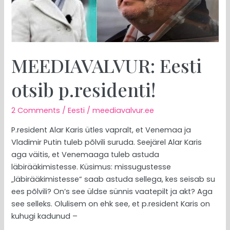
MEEDIAVALVUR: Eesti
otsib p.residenti!
2 Comments
/
Eesti
/
meediavalvur.ee
P.resident Alar Karis ütles vapralt, et Venemaa ja
Vladimir Putin tuleb põlvili suruda. Seejärel Alar Karis
aga väitis, et Venemaaga tuleb astuda
läbirääkimistesse. Küsimus: missugustesse
„läbirääkimistesse“ saab astuda sellega, kes seisab su
ees põlvili? On’s see üldse sünnis vaatepilt ja akt? Aga
see selleks. Olulisem on ehk see, et p.resident Karis on
kuhugi kadunud –