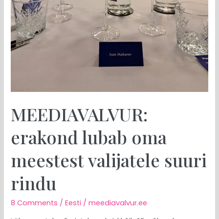
MEEDIAVALVUR:
erakond lubab oma
meestest valijatele suuri
rindu
8 Comments
/
Eesti
/
meediavalvur.ee