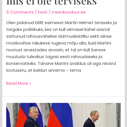
mis ei ole terviseks
5 Comments
/
Eesti
/
meediavalvur.ee
Olen pidanud EKRE esimeest Martin Helmet teraseks ja
targaks poliitikuks, kes on küll viimasel kahel aastal
sattunud rahvusvahelise äärmuskristliku sekti siinse
moskoviitse rakukese tugeva mõju alla, kuid Martini
noorust arvestades arvasin, et tal on küll šansse
muutuda tulevikus tagasi eesti rahvuslaseks ja
konservatiiviks. Tänane Martini avaldus oli aga niivõrd
lootusetu, et kaldun arvama – tema
Read More »
MEEDIAVALVUR:
Venemaa
lõvi
hiire