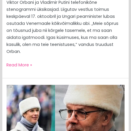
Viktor Orbani ja Vladimir Putini telefonikõne
stenogrammi üksikasjad. Liigutav vestlus toimus
keskpäeval 17. oktoobril ja Ungari peaminister lubas
osutada Venemaale kõikvõimalikku abi. „Meie sõprus
on tõusnud juba nii kõrgele tasemele, et ma saan
aidata igatmoodi. Igas küsimuses, kus ma saan olla
kasulik, olen ma teie teenistuses,“ vandus truudust
Orban.
Read More »
MEEDIAVALVUR:
Eesti
otsib
p.residenti!