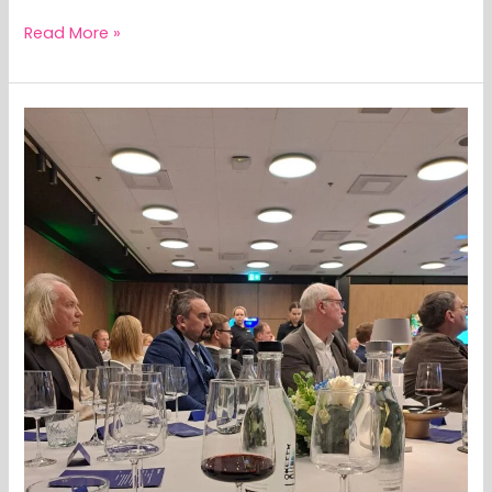
Read More »
MEEDIAVALVUR:
erakond
lubab
oma
meestest
valijatele
suuri
rindu