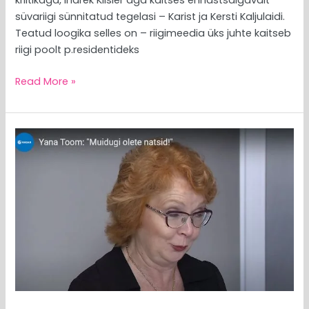
süvariigi sünnitatud tegelasi – Karist ja Kersti Kaljulaidi.
Teatud loogika selles on – riigimeedia üks juhte kaitseb
riigi poolt p.residentideks
Read More »
MEEDIAVALVUR:
kui
tahate
Kõlvartit,
siis
ka
saate.
Koos
Toomiga