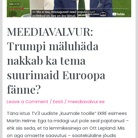
Euroopa
fänne?
MEEDIAVALVUR:
Trumpi mäluhäda
nakkab ka tema
suurimaid Euroopa
fänne?
Leave a Comment
/
Eesti
/
meediavalvur.ee
Täna istus TV3 uudiste „kuumale toolile“ EKRE esimees
Martin Helme. Ega ta midagi uut pole seal pajatanud –
ehk siis seda, et ta lemmikesineja on Ott Lepland. Mis
on aga omaette saavutus – saatekülaline jõudis