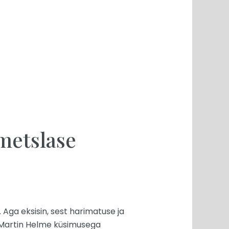
metslase
 Aga eksisin, sest harimatuse ja
e Martin Helme küsimusega