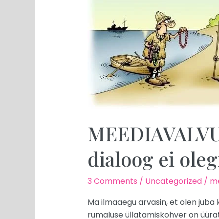
dialoog
ei
olegi
võimalik
MEEDIAVALVUR:
dialoog ei oleg
3 Comments
/
Uncategorized
/
me
Ma ilmaaegu arvasin, et olen juba k
rumaluse üllatamiskohver on üürat