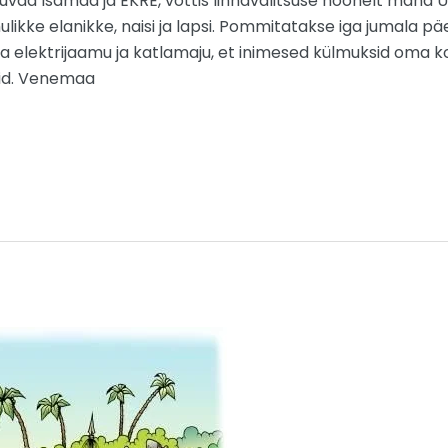
luvad Isamaa ja EKRE, võttis linnavalitsuse hoonelt maha Uk
likke elanikke, naisi ja lapsi. Pommitatakse iga jumala päe
a elektrijaamu ja katlamaju, et inimesed külmuksid oma 
mid. Venemaa