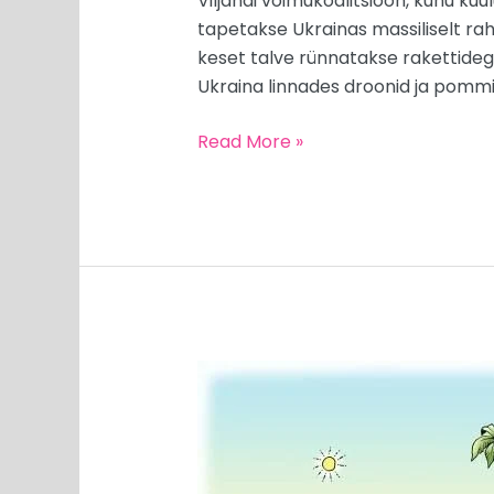
Viljandi võimukoalitsioon, kuhu kuu
tapetakse Ukrainas massiliselt rahu
keset talve rünnatakse rakettideg
Ukraina linnades droonid ja pom
Read More »
MEEDIAVALVUR:
kultuurse
inimese
ja
metslase