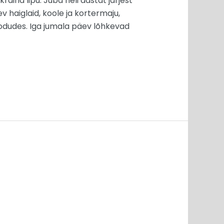
raina lipu. Juba neli aastat järjest
v haiglaid, koole ja kortermaju,
kodudes. Iga jumala päev lõhkevad