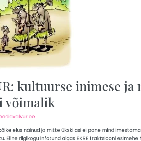
 kultuurse inimese ja 
i võimalik
ediavalvur.ee
õike elus näinud ja mitte ükski asi ei pane mind imestama.
u. Eilne riigikogu infotund algas EKRE fraktsiooni esimeh