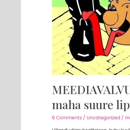
MEEDIAVALVUR:
maha suure li
6 Comments
/
Uncategorized
/
me