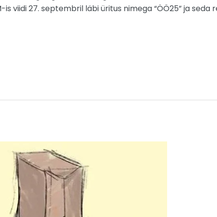
-is viidi 27. septembril läbi üritus nimega “ÖÖ25” ja seda r