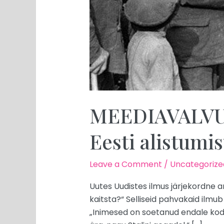
MEEDIAVALVUR:
Eesti alistumis
Leave a Comment
/
Uncategorize
Uutes Uudistes ilmus järjekordne a
kaitsta?“ Selliseid pahvakaid ilm
„Inimesed on soetanud endale kodu, 