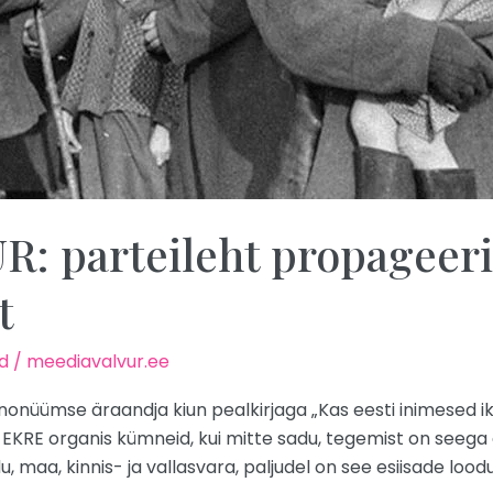
 parteileht propageerib
t
d
/
meediavalvur.ee
nonüümse äraandja kiun pealkirjaga „Kas eesti inimesed ikk
ub EKRE organis kümneid, kui mitte sadu, tegemist on seeg
maa, kinnis- ja vallasvara, paljudel on see esiisade loodud