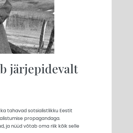
 järjepidevalt
a tahavad sotsialistlikku Eestit
a alistumise propagandaga.
, ja nüüd võtab oma riik kõik selle