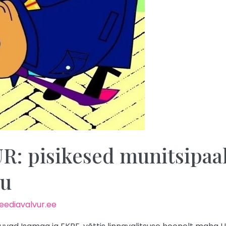
 pisikesed munitsipaal
pu
ediavalvur.ee