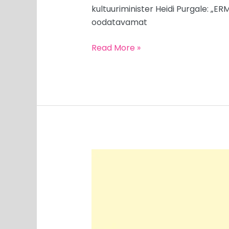
kultuuriminister Heidi Purgale: „ERM
oodatavamat
Read More »
MEEDIAVALVUR:
kommenteerijate
ABC