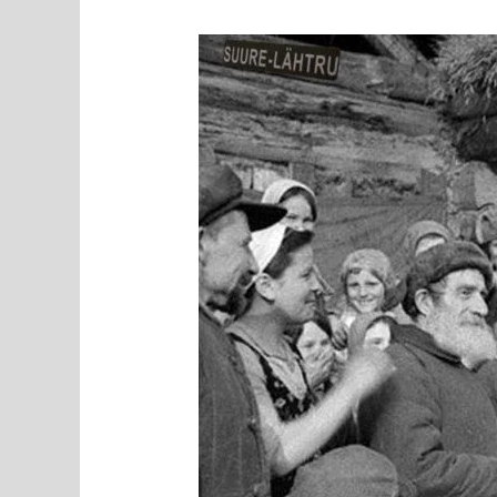
MEEDIAVALVUR:
parteileht
propageerib
järjepidevalt
Eesti
alistumist