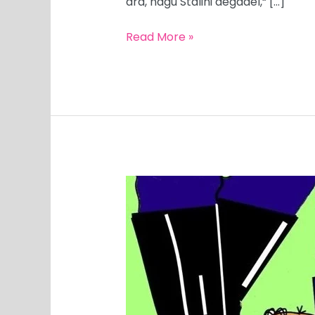
ära, nagu Stalini aegadel,“ […]
Read More »
MEEDIAVALVUR:
pisikesed
munitsipaalid
võtsid
maha
suure
lipu