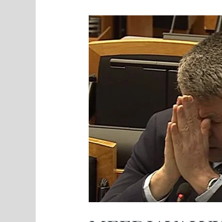
MEEDIAVALVUR:
Isamaa
ongi
sünnitanud
koletise