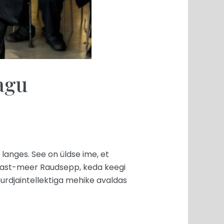
agu
 langes. See on üldse ime, et
pärast-meer Raudsepp, keda keegi
murdjaintellektiga mehike avaldas