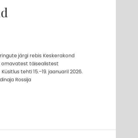
üd
ingute järgi rebis Keskerakond
 omavatest täisealistest
sitlus tehti 15.–19. jaanuaril 2026.
dinaja Rossija