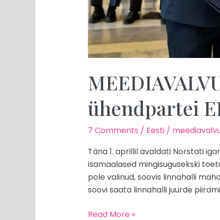
MEEDIAVALVUR:
ühendpartei E
7 Comments
/
Eesti
/
meediavalvu
Täna 1. aprillil avaldati Norstati
isamaalased mingisugusekski toetu
pole valinud, soovis linnahalli ma
soovi saata linnahalli juurde piiram
Read More »