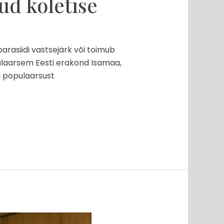
d koletise
rasiidi vastsejärk või toimub
pulaarsem Eesti erakond Isamaa,
ma populaarsust