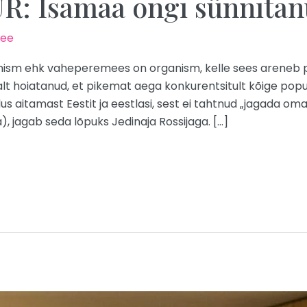
 Isamaa ongi sünnitanu
.ee
nism ehk vaheperemees on organism, kelle sees areneb pa
alt hoiatanud, et pikemat aega konkurentsitult kõige po
dus aitamast Eestit ja eestlasi, sest ei tahtnud „jagada o
, jagab seda lõpuks Jedinaja Rossijaga. […]