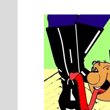
MEEDIAVALVUR:
pisikesed
munitsipaalid
võtsid
maha
suure
lipu