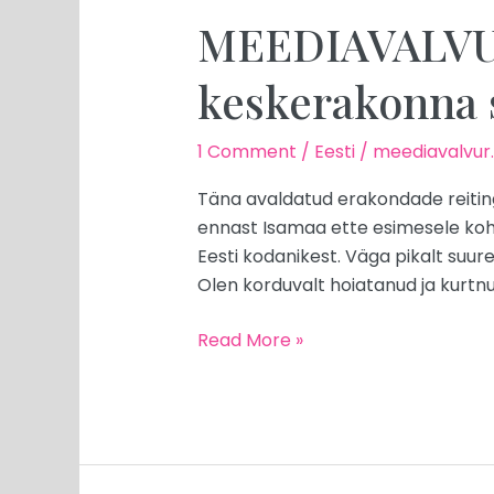
MEEDIAVALVUR
keskerakonna 
1 Comment
/
Eesti
/
meediavalvur
Täna avaldatud erakondade reiting
ennast Isamaa ette esimesele koha
Eesti kodanikest. Väga pikalt suure
Olen korduvalt hoiatanud ja kurtnu
Read More »