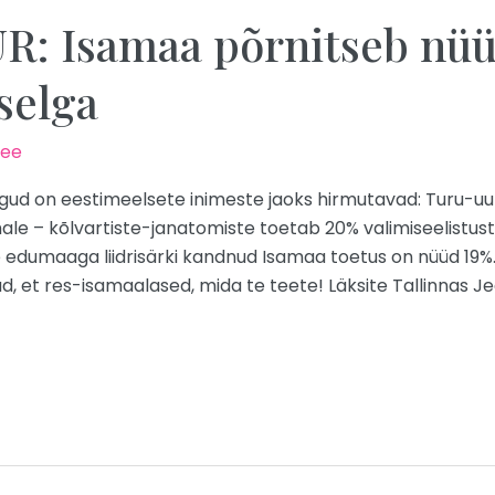
: Isamaa põrnitseb nü
selga
.ee
ud on eestimeelsete inimeste jaoks hirmutavad: Turu-uur
le – kõlvartiste-janatomiste toetab 20% valimiseelistust
 edumaaga liidrisärki kandnud Isamaa toetus on nüüd 19%. Kü
d, et res-isamaalased, mida te teete! Läksite Tallinnas Je