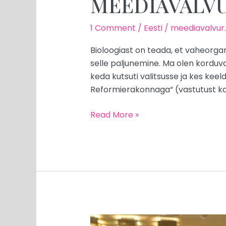
MEEDIAVALVUR:
1 Comment
/
Eesti
/
meediavalvur
Bioloogiast on teada, et vaheorga
selle paljunemine. Ma olen korduv
keda kutsuti valitsusse ja kes keel
Reformierakonnaga“ (vastutust ka)
Read More »
MEEDIAVALVUR: