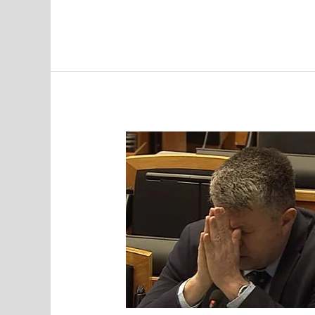
MEEDIAVALVUR:
Isamaa
põrnitseb
nüüd
keskerakonna
selga