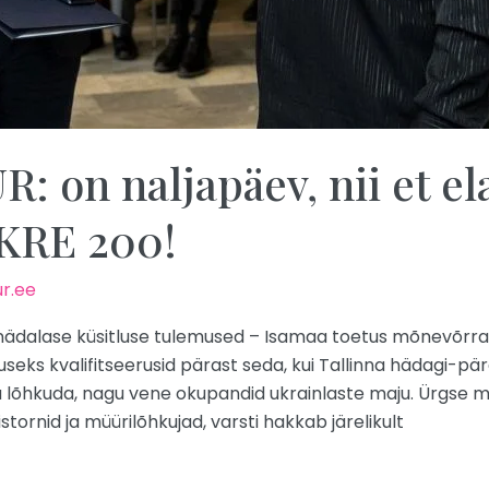
 on naljapäev, nii et el
KRE 200!
r.ee
 iganädalase küsitluse tulemused – Isamaa toetus mõnevõrra
seks kvalifitseerusid pärast seda, kui Tallinna hädagi-
ha lõhkuda, nagu vene okupandid ukrainlaste maju. Ürgse 
istornid ja müürilõhkujad, varsti hakkab järelikult