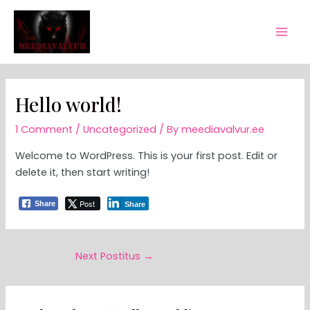
Skip
Post
Mai
to
navigation
Men
content
Hello world!
1 Comment
/
Uncategorized
/ By
meediavalvur.ee
Welcome to WordPress. This is your first post. Edit or
delete it, then start writing!
Post
Share
Share
Next Postitus
→