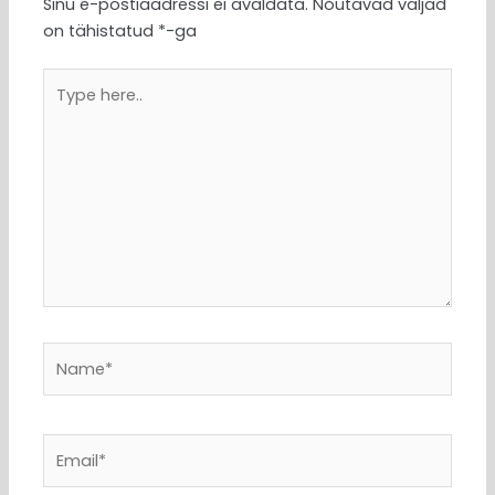
Sinu e-postiaadressi ei avaldata.
Nõutavad väljad
on tähistatud
*
-ga
Type
here..
Name*
Email*