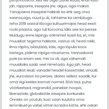
pshyhhoterror, kes viis õiget punki edasi, enamasti
jah, räpparite, inisejate jne. algus, aga maksti.
Tänapäeva inisejatel hakkab ka ehk aeg otsa
saama,aga, nüüd ju AI, tahtsime ka Lembituga
teha 2019 aastal Klooga kultuurimajas head eesti
rocki päästa, aga tuli koroona, läks see ka persse.
Muidugu enne lepingu sõlmimist küsiti ka, et, mis
muusikat tegema hakkate, vastus oli, head rokki,
ilma räpita, blää,blää, käis, aga lõpuks koos
lastega, pidime räpiga nõustuma. Vennaskond
pole ka enam see, mis ta oli, aga vähemalt
muusikaks saab veel nimetada. Aga jah, head
muusikat leiab vanadel headel kassettidel, vinüülil,
jne, eurovision ka perses, alates sellest saadik, kui
oma riigi keeles kaotati normid. EEsti laul, puha
võõrkeelsed, migrandid, paneksin hoopis,
liberastide, globalistide inisejate konkursiks.
Önneks on youtub, kust saan kuulata oma
lemmikuid ja vahel võtan ka kidra kätte, ehk oskan