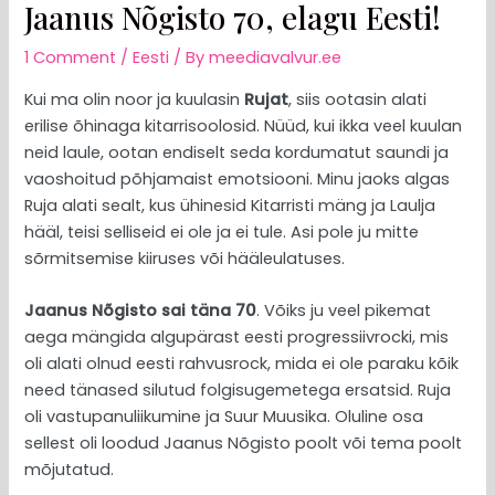
Jaanus Nõgisto 70, elagu Eesti!
1 Comment
/
Eesti
/ By
meediavalvur.ee
Kui ma olin noor ja kuulasin
Rujat
, siis ootasin alati
erilise õhinaga kitarrisoolosid. Nüüd, kui ikka veel kuulan
neid laule, ootan endiselt seda kordumatut saundi ja
vaoshoitud põhjamaist emotsiooni. Minu jaoks algas
Ruja alati sealt, kus ühinesid Kitarristi mäng ja Laulja
hääl, teisi selliseid ei ole ja ei tule. Asi pole ju mitte
sõrmitsemise kiiruses või hääleulatuses.
Jaanus Nõgisto sai täna 70
. Võiks ju veel pikemat
aega mängida algupärast eesti progressiivrocki, mis
oli alati olnud eesti rahvusrock, mida ei ole paraku kõik
need tänased silutud folgisugemetega ersatsid. Ruja
oli vastupanuliikumine ja Suur Muusika. Oluline osa
sellest oli loodud Jaanus Nõgisto poolt või tema poolt
mõjutatud.