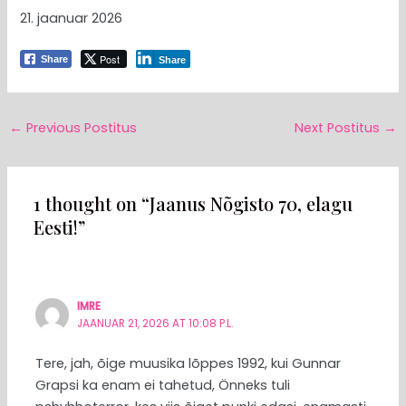
21. jaanuar 2026
Post
Share
Share
←
Previous Postitus
Next Postitus
→
1 thought on “Jaanus Nõgisto 70, elagu
Eesti!”
IMRE
JAANUAR 21, 2026 AT 10:08 P.L.
Tere, jah, õige muusika lõppes 1992, kui Gunnar
Grapsi ka enam ei tahetud, Önneks tuli