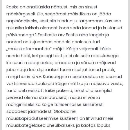
Raske on analüüsida nähtust, mis on sinust
mäekõrguselt üle, seepärast mõistlikum on jääda
napisõnaliseks, sest siis tundud ju targemana. Kas see
muusika lakkab olemast koos seda loonud ja kuulanud
põlvkonnaga? Eestlaste arv Eestis aina langeb ja
noored on kujunemas nendele pealesurutud
„muusikaformaatide“ mõjul. Kõige valjemalt kõlab
nende hääl, kel polegi teist ja ei ole selle raasukesega
ka suurt midagi öelda, omapära ja sõnum mõjuvad
juba nagu loo digitaalsel tuunimisel juhtunud praak,
mingi häiriv
error
. Kaasaegne meeletööstus on osanud
vaktsineerida kuulajaid kõige mõtliku ja mässava vastu,
täna loeb eeskätt läikiv pakend, tekstid ja sämplid
peavad olema standardsed, muidu ei võeta
mängimiseks ka kõige tühisemasse siinsetest
sadadest jaamadest. Globaalne
muusikaprodutseerimise süsteem on lihvinud meie
muusikategelased üheülbaliseks ja kaotas lõpuks