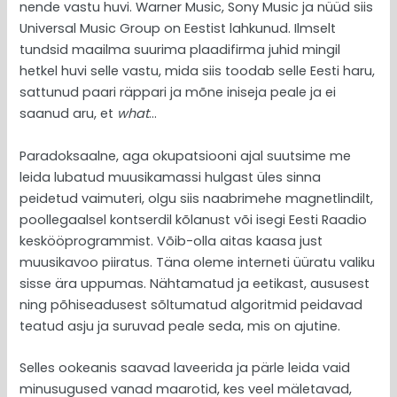
nende vastu huvi. Warner Music, Sony Music ja nüüd siis
Universal Music Group on Eestist lahkunud. Ilmselt
tundsid maailma suurima plaadifirma juhid mingil
hetkel huvi selle vastu, mida siis toodab selle Eesti haru,
sattunud paari räppari ja mõne iniseja peale ja ei
saanud aru, et
what
…
Paradoksaalne, aga okupatsiooni ajal suutsime me
leida lubatud muusikamassi hulgast üles sinna
peidetud vaimuteri, olgu siis naabrimehe magnetlindilt,
poollegaalsel kontserdil kõlanust või isegi Eesti Raadio
keskööprogrammist. Võib-olla aitas kaasa just
muusikavoo piiratus. Täna oleme interneti üüratu valiku
sisse ära uppumas. Nähtamatud ja eetikast, aususest
ning põhiseadusest sõltumatud algoritmid peidavad
teatud asju ja suruvad peale seda, mis on ajutine.
Selles ookeanis saavad laveerida ja pärle leida vaid
minusugused vanad maarotid, kes veel mäletavad,