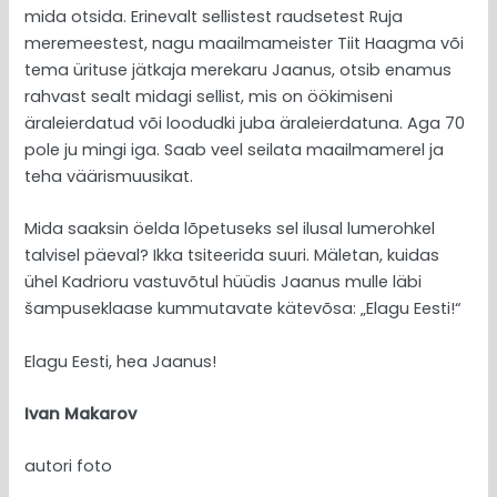
mida otsida. Erinevalt sellistest raudsetest Ruja
meremeestest, nagu maailmameister Tiit Haagma või
tema ürituse jätkaja merekaru Jaanus, otsib enamus
rahvast sealt midagi sellist, mis on öökimiseni
äraleierdatud või loodudki juba äraleierdatuna. Aga 70
pole ju mingi iga. Saab veel seilata maailmamerel ja
teha väärismuusikat.
Mida saaksin öelda lõpetuseks sel ilusal lumerohkel
talvisel päeval? Ikka tsiteerida suuri. Mäletan, kuidas
ühel Kadrioru vastuvõtul hüüdis Jaanus mulle läbi
šampuseklaase kummutavate kätevõsa: „Elagu Eesti!“
Elagu Eesti, hea Jaanus!
Ivan Makarov
autori foto