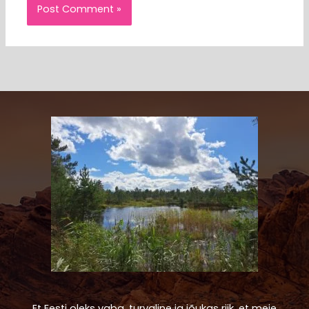
Et Eesti oleks vaba, turvaline ja jõukas riik, et meie