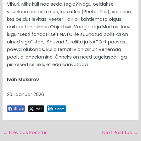
Vihuri. Miks küll nad seda tegid? Nagu öeldakse,
vaenlane on mitte see, kes ütles (Peeter Tali), vaid see,
kes öeldut levitas. Peeter Talil oli kahtlemata õigus,
näiteks täna ilmus Objektiivis Vooglaidi ja Markus Järvi
lugu “Eesti fanaatiliselt NATO-le suunatud poliitika on
olnud viga”. Jah, lõhuvad Euroliitu ja NATO-t päevast
päeva olukorras, kui alternatiiv on ainult Venemaa
poolt allaneelamine. Õnneks on need tegelased liiga
pisikesed selleks, et edu saavutada.
Ivan Makarov
20. jaanuar 2026
Post
Share
Share
←
Previous Postitus
Next Postitus
→