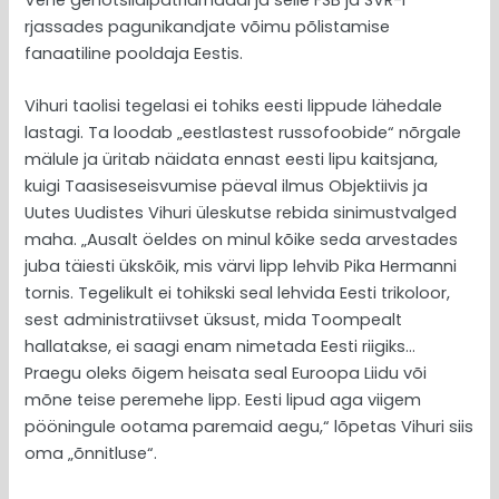
rjassades pagunikandjate võimu põlistamise
fanaatiline pooldaja Eestis.
Vihuri taolisi tegelasi ei tohiks eesti lippude lähedale
lastagi. Ta loodab „eestlastest russofoobide“ nõrgale
mälule ja üritab näidata ennast eesti lipu kaitsjana,
kuigi Taasiseseisvumise päeval ilmus Objektiivis ja
Uutes Uudistes Vihuri üleskutse rebida sinimustvalged
maha. „Ausalt öeldes on minul kõike seda arvestades
juba täiesti ükskõik, mis värvi lipp lehvib Pika Hermanni
tornis. Tegelikult ei tohikski seal lehvida Eesti trikoloor,
sest administratiivset üksust, mida Toompealt
hallatakse, ei saagi enam nimetada Eesti riigiks…
Praegu oleks õigem heisata seal Euroopa Liidu või
mõne teise peremehe lipp. Eesti lipud aga viigem
pööningule ootama paremaid aegu,“ lõpetas Vihuri siis
oma „õnnitluse“.