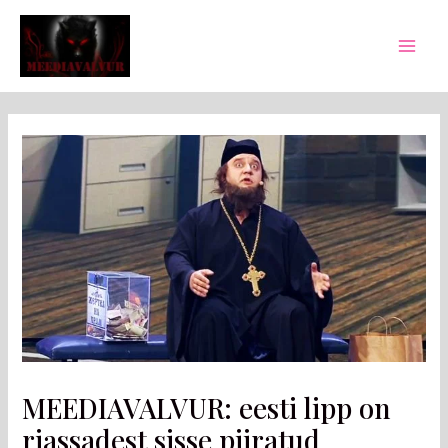
Skip
Post
Mai
to
navigation
Men
content
MEEDIAVALVUR: eesti lipp on
rjassadest sisse piiratud