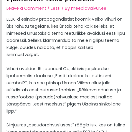
Leave a Comment
/
Eesti
/ By
meediavalvur.ee
EELK-d esindav propagandistist koomik Veiko Vihuri on
üks rahutu tegelane, kes üritab teha kõik selleks, et
inimesed unustaksid tema reeturlikke avaldusi eesti lipu
aadressil. Selleks klammerdub ta meie riigilipu teema
külge, püüdes näidata, et hoopis kaitseb
sinimustvalget.
Vihuri avaldas 19. jaanuaril Objektiivis järjekordse
liputeemalise lookese „Eesti trikoloor kui putinismi
sümbol?“, kus see piiskop Urmas Viilma alluv jälle
süüdistab eestlasi russofoobias: „Rõkkava edurluse ja
russofoobse (pseudo)rahvusluse meelest näitab
tänapäeval „eestimeelsust“ pigem Ukraina sinikollane
lipp.“
Siinjuures „pseudorahvuslusest“ räägib isik, kes on tuline
Vene genotsiidipatriarhaadi ja selle FSB ja SVR-i