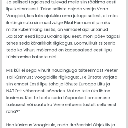
Ja sellised tegelased tulevad meile siin rääkima eesti
lipu kaitsmisest. Teine selliste asjade vestja Varro
Vooglaid, kes läks ajalukku oma jutuga sellest, et miks
ilmtingimata sinimustvalge Pikal Hermannil ja miks
mitte kubermang Eestis, on viimasel ajal üritanud
„kaitsta“ eesti lippu ukraina lipu eest, mõni päev tagasi
tehes seda kärarikkalt riigikogus. Loomulikult tsiteerib
teda ka Vihuri, mõlemad on kaasosalised eesti lipu
tühistamise katsete alal.
Mis küll ei sega Vihurit naudinguga tsiteerimast Peeter
Tali küsimust Vooglaidile riigikogus: „Te üritate varjata
siin ennast Eesti lipu taha ja lõhute Euroopa Liitu ja
NATO-t vähemasti sõnades. Mul on teile üks lihtne
küsimus. Kas te teete seda tõepoolest omaenese
tarkusest või saate ka Vene eriteenistustelt selle eest
raha?“
Hea küsimus Vooglaiule, mida tiražeerisid Objektiiv ja