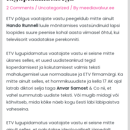
2 Comments
/
Uncategorized
/ By
meediavalvur.ee
ETV põlgus vaatajate vastu peegeldub mitte ainult
Hando Runneli
luule mõnitamises vastsündinuid lapsi
loopides suure peenise kohal aasta viimasel õhtul, kui
televiisorit vaadatakse perekonniti.
ETV lugupidamatus vaatajate vastu ei seisne mitte
üksnes selles, et uued uudisteankrud tegid
koperdamisest ja kokutamisest valmis teksti
mahalugemisel uue normaalsuse ja ETV firmamärgi. Ka
mitte ainult selles, et hommikuuudiste ja kella 17 AK ajal
latrab diktori selja taga
Anvar Samost
& Co nii, et
vahel summutab uudiste teksti. Või mugib midagi või
kõhvitseb, mida kõike näeb kogu Eesti läbi läbipaistva
vaheseina.
ETV lugupidamatus vaatajate vastu ei seisne mitte
ainult selles, et pakutakse ideoloogiliselt jämedalt