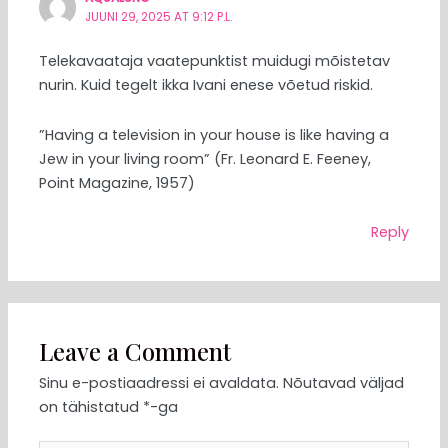
JUUNI 29, 2025 AT 9:12 P.L.
Telekavaataja vaatepunktist muidugi mõistetav
nurin. Kuid tegelt ikka Ivani enese võetud riskid.
”Having a television in your house is like having a
Jew in your living room” (Fr. Leonard E. Feeney,
Point Magazine, 1957)
Reply
Leave a Comment
Sinu e-postiaadressi ei avaldata.
Nõutavad väljad
on tähistatud
*
-ga