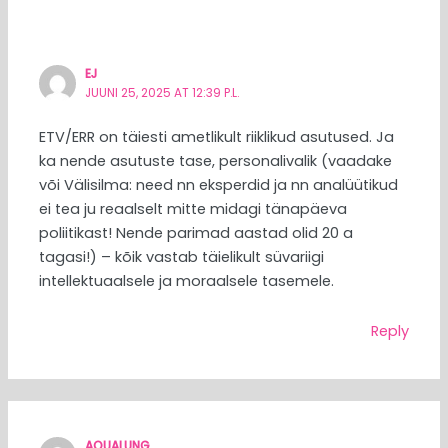
EJ
JUUNI 25, 2025 AT 12:39 P.L.
ETV/ERR on täiesti ametlikult riiklikud asutused. Ja
ka nende asutuste tase, personalivalik (vaadake
või Välisilma: need nn eksperdid ja nn analüütikud
ei tea ju reaalselt mitte midagi tänapäeva
poliitikast! Nende parimad aastad olid 20 a
tagasi!) – kõik vastab täielikult süvariigi
intellektuaalsele ja moraalsele tasemele.
Reply
AQUALUNG