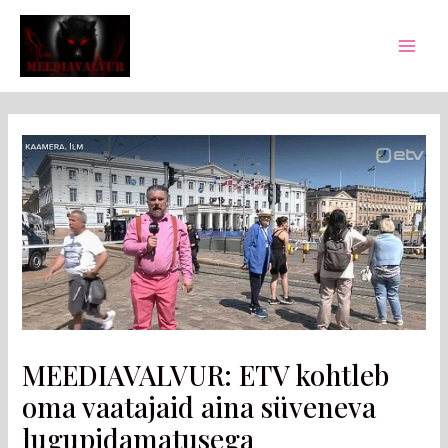
Skip
Post
Mai
to
navigation
Men
content
MEEDIAVALVUR: ETV kohtleb
oma vaatajaid aina süveneva
lugupidamatusega