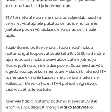
kallutatud uudiseid ja kommentaare.
ETV toimetajate äärmine matslus väljendub nüüd ka
selles, et vaatajatele pakutud seriaalide näitamine
jäetakse pooleli või viiakse üle kardinaalselt muule
ajale.
Suurbritannia politseiseriaali „Südameasi“ hakati
näitama igal tööpäeval peale kella 15 või 16, kuid mõne
aja möödudes hakati päevi üldse vahele jätma ja
lõpuks jäeti näitamine üldse pooleli. Sotsmeedias võis
lugeda vaatajate kommentaare – üks oli kirjutanud ETV
toimetuse e-mailile küsides, miks seriaali näitamine
katkestati. Mees kurtis, et ETV-l polnud isegi niipalju
viisakust, et talle vastata.
Asemele hakati näitama kodumaist seriaali „Ohtlik
lend“, kus nauditavalt mängiv
Marko Matvere
lõi