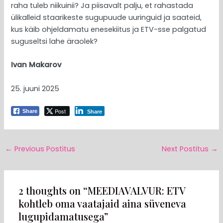
raha tuleb niikuinii? Ja piisavalt palju, et rahastada
ülikalleid staarikeste sugupuude uuringuid ja saateid,
kus käib ohjeldamatu enesekiitus ja ETV-sse palgatud
suguseltsi lahe äraolek?
Ivan Makarov
25. juuni 2025
Post
Share
Share
←
Previous Postitus
Next Postitus
→
2 thoughts on “MEEDIAVALVUR: ETV
kohtleb oma vaatajaid aina süveneva
lugupidamatusega”