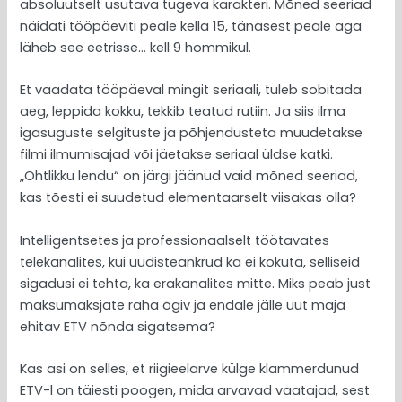
absoluutselt usutava tugeva karakteri. Mõned seeriad
näidati tööpäeviti peale kella 15, tänasest peale aga
läheb see eetrisse… kell 9 hommikul.
Et vaadata tööpäeval mingit seriaali, tuleb sobitada
aeg, leppida kokku, tekkib teatud rutiin. Ja siis ilma
igasuguste selgituste ja põhjendusteta muudetakse
filmi ilmumisajad või jäetakse seriaal üldse katki.
„Ohtlikku lendu“ on järgi jäänud vaid mõned seeriad,
kas tõesti ei suudetud elementaarselt viisakas olla?
Intelligentsetes ja professionaalselt töötavates
telekanalites, kui uudisteankrud ka ei kokuta, selliseid
sigadusi ei tehta, ka erakanalites mitte. Miks peab just
maksumaksjate raha õgiv ja endale jälle uut maja
ehitav ETV nõnda sigatsema?
Kas asi on selles, et riigieelarve külge klammerdunud
ETV-l on täiesti poogen, mida arvavad vaatajad, sest