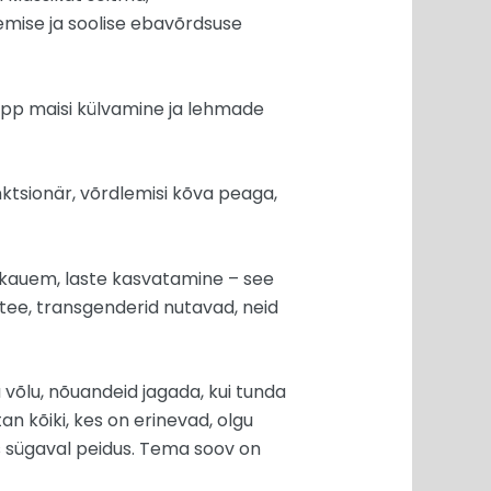
emise ja soolise ebavõrdsuse
opp maisi külvamine ja lehmade
unktsionär, võrdlemisi kõva peaga,
lad kauem, laste kasvatamine – see
 tee, transgenderid nutavad, neid
ju võlu, nõuandeid jagada, kui tunda
tan kõiki, kes on erinevad, olgu
is sügaval peidus. Tema soov on