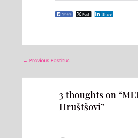
Post
Share
Share
←
Previous Postitus
3 thoughts on “ME
Hruštšovi”