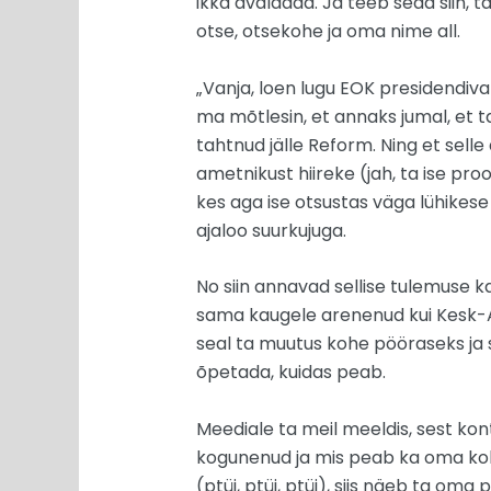
ikka avaldada. Ja teeb seda siin, t
otse, otsekohe ja oma nime all.
„Vanja, loen lugu EOK presidendivali
ma mõtlesin, et annaks jumal, et ta 
tahtnud jälle Reform. Ning et selle
ametnikust hiireke (jah, ta ise pr
kes aga ise otsustas väga lühikese 
ajaloo suurkujuga.
No siin annavad sellise tulemuse ka
sama kaugele arenenud kui Kesk-Aas
seal ta muutus kohe pööraseks ja sa
õpetada, kuidas peab.
Meediale ta meil meeldis, sest ko
kogunenud ja mis peab ka oma kohu
(ptüi, ptüi, ptüi), siis näeb ta om