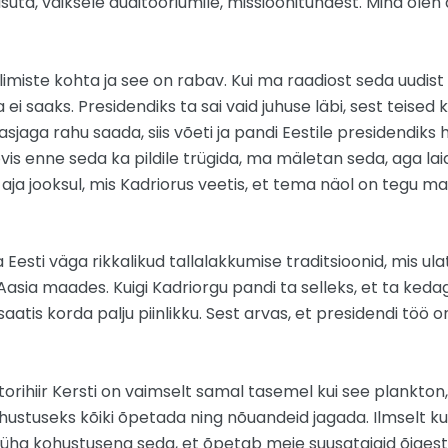
asuta, väiksele auditooriumile, missioonitundest. Mina olen
miste kohta ja see on rabav. Kui ma raadiost seda uudist kuu
ei saaks. Presidendiks ta sai vaid juhuse läbi, sest teised k
 asjaga rahu saada, siis võeti ja pandi Eestile presidendiks
oovis enne seda ka pildile trügida, ma mäletan seda, aga la
aja jooksul, mis Kadriorus veetis, et tema näol on tegu maa
 Eesti väga rikkalikud tallalakkumise traditsioonid, mis u
ia maades. Kuigi Kadriorgu pandi ta selleks, et ta kedagi
atis korda palju piinlikku. Sest arvas, et presidendi töö 
ntorihiir Kersti on vaimselt samal tasemel kui see plankt
stuseks kõiki õpetada ning nõuandeid jagada. Ilmselt kui
a püha kohustusena seda, et õpetab meie suusatajaid õigesti