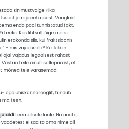
istada sinimustvalge Pika
usest ja riigireetmisest. Vooglaid
 tema enda pool tunnistatud fakt.
i teeks. Kas lihtsalt õige mees
in erakonda siis, kui fraktsioonis
e” – mis vajadusele? Kui läksin
l ajal vajadus legaalsest rahast
Vastan teile ainult sellepärast, et
i et mõned teie varasemad
kogu- ega ühiskonnareeglit, tundub
a ma teen.
julaidi
teemalisele loole. No näete,
 vaadetest ei saa ta oma nime all