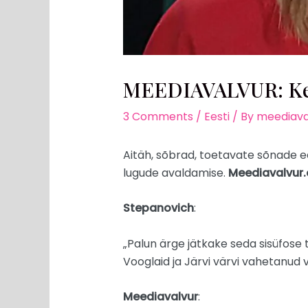
MEEDIAVALVUR: Kers
3 Comments
/
Eesti
/ By
meediava
Aitäh, sõbrad, toetavate sõnade ees
lugude avaldamise.
Meediavalvur.
Stepanovich
:
„Palun ärge jätkake seda sisüfose t
Vooglaid ja Järvi värvi vahetanud 
Meediavalvur
: