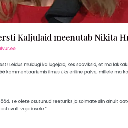
ti Kaljulaid meenutab Nikita H
lvur.ee
t! Leidus muidugi ka lugejaid, kes sooviksid, et ma lakkaks
ee
kommentaariumis ilmus üks eriline palve, millele ma ka
ööd. Te olete osutunud reeturiks ja sõimate siin ainult aate
vastavalt vajadusele.“