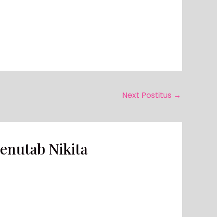
Next Postitus
→
enutab Nikita