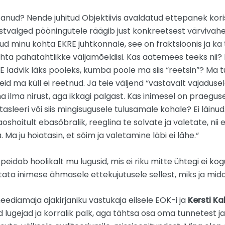
hetanud? Nende juhitud Objektiivis avaldatud ettepanek kor
ustvalged pööningutele räägib just konkreetsest värvivahet
ud minu kohta EKRE juhtkonnale, see on fraktsioonis ja ka
hta pahatahtlikke väljamõeldisi. Kas aatemees teeks nii? E
E ladvik läks pooleks, kumba poole ma siis “reetsin”? Ma tul
eid ma küll ei reetnud. Ja teie väljend “vastavalt vajadusel
 ilma nirust, aga ikkagi palgast. Kas inimesel on praeguse
sleeri või siis mingisugusele tulusamale kohale? Ei läinud. 
hoitult ebasõbralik, reeglina te solvate ja valetate, ni
 ju hoiatasin, et sõim ja valetamine läbi ei lähe.“
t FB peidab hoolikalt mu lugusid, mis ei riku mitte ühtegi ei 
tata inimese ähmasele ettekujutusele sellest, miks ja mid
ediamaja ajakirjaniku vastukaja eilsele EOK-i ja
Kersti Kal
lugejad ja korralik palk, aga tähtsa osa oma tunnetest ja