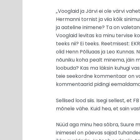
„Vooglaid ja Järvi ei ole värvi va
Hermanni tornist ja viia kõik sinim
ja aateline inimene? Ta on valetan
Vooglaid levitas ka minu tervise ko
teeks nii? Ei teeks. Reetmisest: EKR
olid Henn Põlluaas ja Leo Kunnas. N
nõuniku koha pealt minema, jäin ma
loobuda? Kas ma läksin kuhugi vasta
teie seekordne kommentaar on vaos
kommentaarid pidingi eemaldama. Ma
Sellised lood siis. Isegi sellest, e
mõnele vähe. Kuid hea, et sain vas
Nüüd aga minu hea sõbra, Suure me
inimesel on päevas sajad tuhanded 