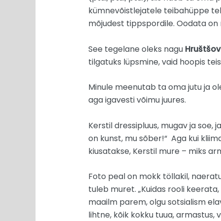
kümnevõistlejatele teibahüppe teh
mõjudest tippspordile. Oodata on m
See tegelane oleks nagu
Hruštšov
tilgatuks lüpsmine, vaid hoopis tei
Minule meenutab ta oma jutu ja o
aga igavesti võimu juures.
Kerstil dressipluus, mugav ja soe, 
on kunst, mu sõber!“ Aga kui kliim
kiusatakse, Kerstil mure – miks ar
Foto peal on mokk töllakil, naeratus
tuleb muret. „Kuidas rooli keerata, 
maailm parem, olgu sotsialism elav
lihtne, kõik kokku tuua, armastus,