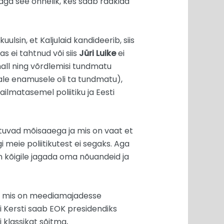
 aga see õnnelik, kes saab rääkida
lsin, et Kaljulaid kandideerib, siis
as ei tahtnud või siis
Jüri Luike
ei
 hall ning võrdlemisi tundmatu
iale enamusele oli ta tundmatu),
ilmatasemel poliitiku ja Eesti
latuvad mõisaaega ja mis on vaat et
 meie poliitikutest ei segaks. Aga
on kõigile jagada oma nõuandeid ja
on, mis on meediamajadesse
 Kersti saab EOK presidendiks
 klassikat sõitma,