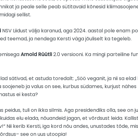
nikat ja peale selle peab sütitavaid kõnesid kliimasoojen
idagi sellist.
i
NSV Liidust välja karanud, aga 2024. aastal pole enam p
sed teemad, ja nendega Kersti väga jõuliselt ka tegeleb.
lemisega
Arnold Rüütli
2.0 versiooni. Ka mingi parteiline f
jalad sätivad, et astuda toredalt: „Söö veganit, ja nii sa e
a soojeneb ja valus on see, kurbus südames, kurjust nähes
mastus ei kesta?
 peidus, tuli on ikka silmis. Aga presidendiks olla, see on 
kuidas elu elada, nõuandeid jagan, et võrdsust leida. Kallis
!“ Nii kerib Kersti, iga kord nõu andes, unustades tõde, m
 võrdsus– see on uus utoopia!