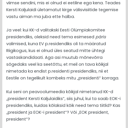
viimse sendini, mis ei olnud ei eetiline ega kena. Teades
Kersti Kaljulaidi ületamatut kirge välisvisiitide tegemise
vastu aiman ma juba ette halba.
Ja veel: kui KK-d valitakski Eesti Olümpiakomitee
presidendiks, oleksid need tema esimesed
päris
valimised, kuna EV p.residendiks oli ta määratud
Riigikogus, kus ei olnud üles seatud mitte ühtegi
vastaskandidaati. Aga asi muutub mõnevõrra
sõgedaks veel ka seetõttu, et meil on tava kõikjal
nimetada ka endist p.residenti presidendiks, nii et
Eestile on tegelikult kombeks mitu „presidenti“ korraga.
Kui seni on peavoolumeedia kõikjal nimetanud KK-d
„president Kersti Kaljulaidiks“, siis juhul, kui ta saab EOK-i
presidendiks, kuidas kõlaksid kõik need tema tiitlid? Kas
„president ja EOK-i president“? Või „EOK president,
president“?