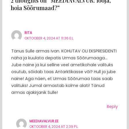
2 thoughts on “MEEDIAVALVUR: looja,
hoia Sõõrumaad?”
RITA
OKTOOBER 4, 2024 AT 11:36 E.L.
Tänus Sulle armas Ivan. KOHUTAV OLI EKSPRESIDENTI
näha ja kuulata depatis Urmas Sõõrumaaga…
Jube naine ja kui selline veel ametikohale valituks
osutub, sõidab taas Antarktikasse või? Hull ja jube
naine! Aga näen, et Urmas Sõõrumaa taas saab
valituks! Jumal armastab kolme alati! Tänud
armas ajakirjanik Sulle!
Reply
MEEDIAVALVUR.EE
OKTOOBER 4, 2024 AT 2:39 P.L.