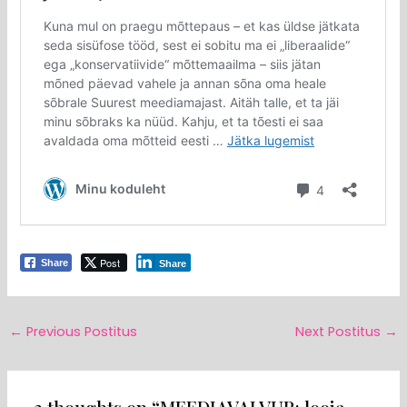
Post
Share
Share
←
Previous Postitus
Next Postitus
→