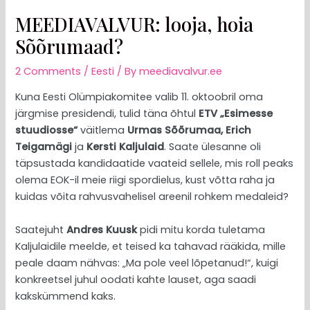
MEEDIAVALVUR: looja, hoia
Sõõrumaad?
2 Comments
/
Eesti
/ By
meediavalvur.ee
Kuna Eesti Olümpiakomitee valib 11. oktoobril oma
järgmise presidendi, tulid täna õhtul
ETV „Esimesse
stuudiosse“
väitlema
Urmas Sõõrumaa, Erich
Teigamägi
ja
Kersti Kaljulaid
. Saate ülesanne oli
täpsustada kandidaatide vaateid sellele, mis roll peaks
olema EOK-il meie riigi spordielus, kust võtta raha ja
kuidas võita rahvusvahelisel areenil rohkem medaleid?
Saatejuht
Andres Kuusk
pidi mitu korda tuletama
Kaljulaidile meelde, et teised ka tahavad rääkida, mille
peale daam nähvas: „Ma pole veel lõpetanud!“, kuigi
konkreetsel juhul oodati kahte lauset, aga saadi
kakskümmend kaks.