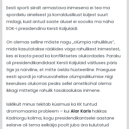
Eesti sporti siiralt armastava inimesena ei tea ma
spordielu ainelisest ja korralduslikust küljest suurt
midagi, kuid antud saate alusel ei sooviks ma näha
EOK-i presidendina Kersti Kaljulaidi.
On olemas selline mõiste nagu „olümpia rahulikkus“,
mida kasutatakse rääkides väga rahulikest inimestest,
kes ei kaota pead ka konfliktsetes olukordades. Paraku
oli presidendikandidaat Kersti Kaljulaid väitluses päris
tige ja närviline, et mitte öelda hüsteeriline. Praeguse
eesti spordi ja rahvusvahelise olümpialiikumise niigi
keerulises olukorras peaks sellel ametikohal olema
ikkagi mittetige rahulik tasakaalukas inimene.
Isiklikult minus tekitab küsimusi ka KK tuntud
dromomaania probleem – kui
Alar Karis
hakkas
Kadriorgu kolima, kogu presidendikantselei aastane
eelarve oli tema eelkäija poolt juba ära kulutatud